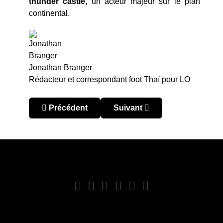
thunder castle,
un acteur majeur sur le plan
continental.
Jonathan Branger
Rédacteur et correspondant foot Thaï pour LO
Article précédent : Thaïlande – Revo Thaï Leag
Article suivant : Thaïlande 
Précédent
Suivant