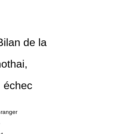
ilan de la
othai,
n échec
ranger
e