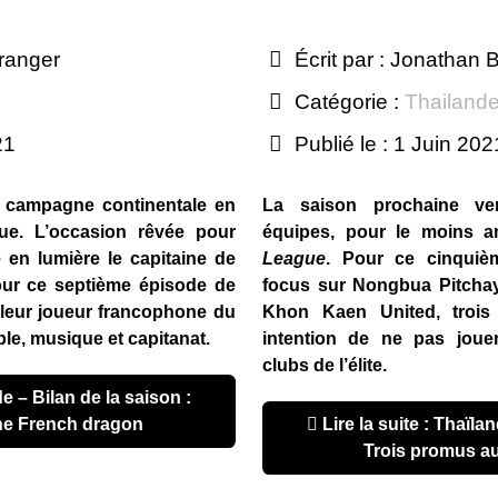
ranger
Écrit par :
Jonathan B
Catégorie :
Thailand
21
Publié le : 1 Juin 202
 campagne continentale en
La saison prochaine ver
ue. L’occasion rêvée pour
équipes, pour le moins a
en lumière le capitaine de
League
. Pour ce cinquiè
Pour ce septième épisode de
focus sur Nongbua Pitchay
illeur joueur francophone du
Khon Kaen United, trois
ple, musique et capitanat.
intention de ne pas jouer
clubs de l’élite.
the French dragon
Lire la suite : Thaïlande – Bilan de la saison :
Trois promus a