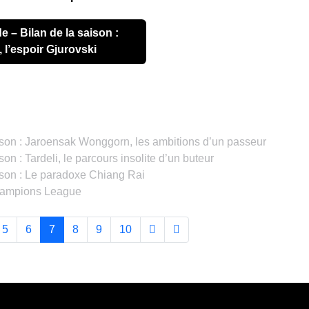
l’espoir Gjurovski
ison : Jaroensak Wonggorn, les ambitions d’un passeur
on : Tardeli, le parcours insolite d’un buteur
ison : Le paradoxe Chiang Rai
Champions League
5
6
7
8
9
10