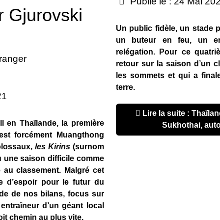
Publié le : 24 Mai 20
r Gjurovski
Un public fidèle, un stade po
un buteur en feu, un ent
relégation. Pour ce quatr
ranger
retour sur la saison d’un c
les sommets et qui a fina
terre.
21
Lire la suite : Thaïlande – Bilan de la saison :
l en Thaïlande, la première
Sukhothai, aut
t est forcément Muangthong
olossaux,
les Kirins
(surnom
 une saison difficile comme
ce au classement. Malgré cet
e d’espoir pour le futur du
de de nos bilans, focus sur
 entraîneur d’un géant local
oit chemin au plus vite.