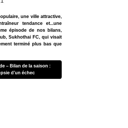
21
pulaire, une ville attractive,
raîneur tendance et...une
ième épisode de nos bilans,
lub, Sukhothai FC, qui visait
lement terminé plus bas que
opsie d’un échec