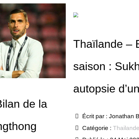
Thaïlande – B
saison : Sukh
autopsie d’u
ilan de la
Écrit par :
Jonathan B
ngthong
Catégorie :
Thailand