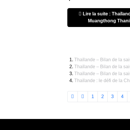
Lire la suite : Thaïlande – Bilan de la saison :
Muangthong Thani, 
Thaïlande – Bilan de la sa
Thaïlande – Bilan de la sais
Thaïlande – Bilan de la sa
Thaïlande : le défi de la 
1
2
3
4