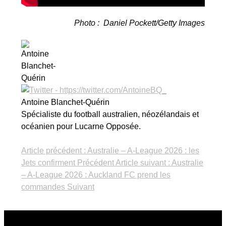
Photo : Daniel Pockett/Getty Images
Antoine Blanchet-Quérin
Spécialiste du football australien, néozélandais et
océanien pour Lucarne Opposée.
Article précédent : Australie – A-League 2026 : les
Jets confirment
Précédent
Article suivant : Australie
– A-League 2026 : Auckland FC prend les
commandes
Suivant