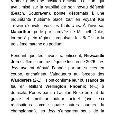
Vidmar dans une position délicate. Le club, qui
avait misé sur la stabilité de son noyau défensif
(Beach, Souprayen), pointe désormais à une
inquiétante huitième place tout en voyant Kai
Trewin s’envoler vers les États-Unis. À l’inverse,
Macarthur
, porté par l’arrivée de Mitchell Duke,
tourne à plein régime, propulsant les
Bulls
sur la
troisième marche du podium.
Pendant que les favoris ralentissent,
Newcastle
Jets
s’affirme comme l’équipe frisson de 2026. Les
Jets
avaient débuté l’année par un succès en
coupe, enchaînent. Vainqueurs au forceps des
Wanderers
(2-1), ils ont confirmé leur puissance de
feu en étrillant
Wellington Phoenix
(4-1) à
domicile. Portés par un Lachlan Rose en état de
grâce et meilleur buteur actuel (avec six
réalisations comme quatre autres joueurs du
championnat), les
Jets
s’emparent seuls de la