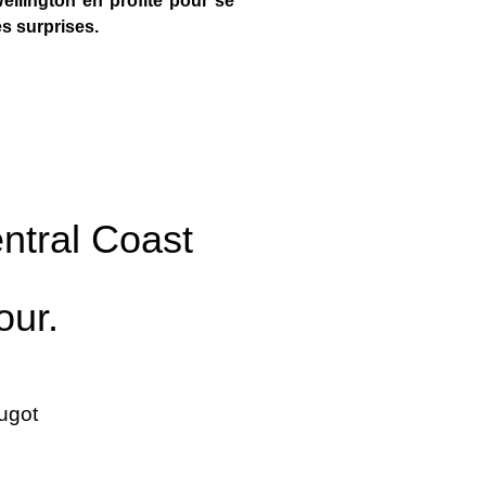
ellington en profite pour se
es surprises.
entral Coast
our.
ugot