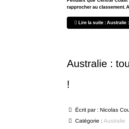
Pendant que Central Coast p
rapprocher au classement. A 
Lire la suite : Australie :
Australie : to
!
Écrit par :
Nicolas Co
Catégorie :
Australie