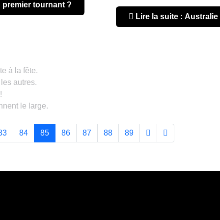
 : premier tournant ?
Lire la suite : Australi
e à la fête.
 les autres.
!
nnent le large.
83
84
85
86
87
88
89