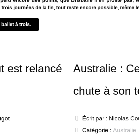
erd encore des points, que Brisbane n’en profite pas, W
trois journées de la fin, tout reste encore possible, même l
 ballet à trois.
ut est relancé
Australie : C
chute à son t
ugot
Écrit par :
Nicolas Co
Catégorie :
Australie