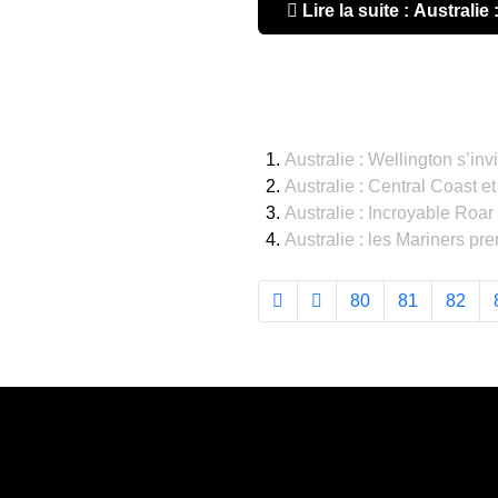
Lire la suite : Australie
Australie : Wellington s’invit
Australie : Central Coast et
Australie : Incroyable Roar 
Australie : les Mariners pre
80
81
82