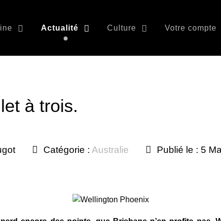
ine
Actualité
Culture
Votre compte
let à trois.
ugot
Catégorie :
Australie
Publié le : 5 M