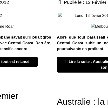
 2012
Publié le : 13 Févrie
12
Lundi 13 février 20
bane savait qu’il jouait gros
Alors que tout paraissait 
avec Central Coast. Derrière,
Central Coast subit un no
ntensifie encore.
poursuivants en profitent.
: tout est relancé !
Lire la suite : Australie : Central Coast chute à
son 
emier
Australie : l