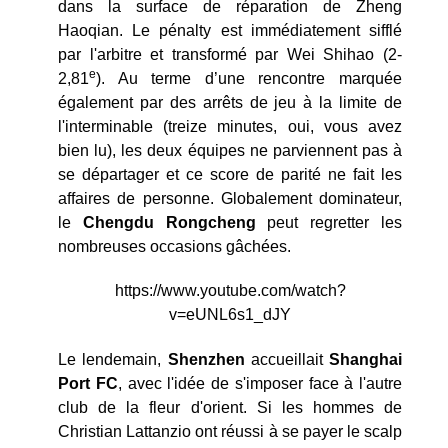
dans la surface de réparation de Zheng
Haoqian. Le pénalty est immédiatement sifflé
par l'arbitre et transformé par Wei Shihao (2-
e
2,81
). Au terme d’une rencontre marquée
également par des arrêts de jeu à la limite de
l'interminable (treize minutes, oui, vous avez
bien lu), les deux équipes ne parviennent pas à
se départager et ce score de parité ne fait les
affaires de personne. Globalement dominateur,
le
Chengdu Rongcheng
peut regretter les
nombreuses occasions gâchées.
https://www.youtube.com/watch?
v=eUNL6s1_dJY
Le lendemain,
Shenzhen
accueillait
Shanghai
Port FC
, avec l'idée de s'imposer face à l'autre
club de la fleur d'orient. Si les hommes de
Christian Lattanzio ont réussi à se payer le scalp