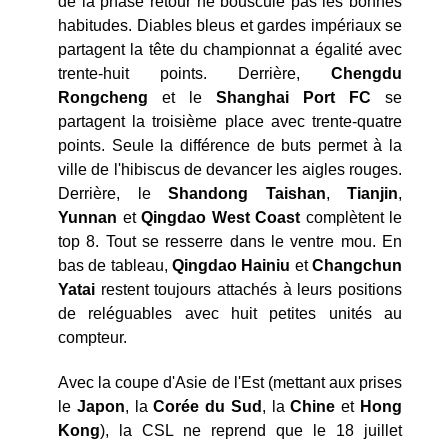
de la phase retour ne bouscule pas les bonnes
habitudes. Diables bleus et gardes impériaux se
partagent la tête du championnat a égalité avec
trente-huit points. Derrière,
Chengdu
Rongcheng
et le
Shanghai Port FC
se
partagent la troisième place avec trente-quatre
points. Seule la différence de buts permet à la
ville de l'hibiscus de devancer les aigles rouges.
Derrière, le
Shandong Taishan
,
Tianjin
,
Yunnan
et
Qingdao West Coast
complètent le
top 8. Tout se resserre dans le ventre mou. En
bas de tableau,
Qingdao Hainiu
et
Changchun
Yatai
restent toujours attachés à leurs positions
de reléguables avec huit petites unités au
compteur.
Avec la coupe d'Asie de l'Est (mettant aux prises
le
Japon
, la
Corée du Sud
, la
Chine
et
Hong
Kong
), la CSL ne reprend que le 18 juillet