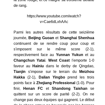
de rang.
https://www.youtube.com/watch?
v=Cae6dLxhAAc
Parmi les autres résultats de cette seizième
journée,
Beijing Guoan
et
Shanghai Shenhua
continuent de se rendre coup pour coup et
s'imposent sur le même score (2-1),
respectivement face au
Yunnan
Yukun
et au
Changchun Yatai
.
West
Coast
l'emporte 1-0
faveur au
Hainiu
dans le derby de Qingdao,
Tianjin
s'impose sur le terrain du
Meizhou
Hakka
(2-1),
Dalian
Yingbo
prend les trois
points face à
Zhejiang Professional
(1-0). Pour
finir,
Henan FC
et
Shandong Taishan
se
quittent sur un score de parité (2-2). On ne
change pas deux équipes qui gagnent. Le début