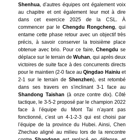
Shenhua
, d'autres équipes ont également voix
au chapitre et ont également leur mot à dire
dans cet exercice 2025 de la CSL. À
commencer par le
Chengdu Rongcheng
, qui
entame cette phase retour avec un objectif très
précis, à savoir conserver la troisième place
obtenue avec brio. Pour ce faire,
Chengdu
se
déplace sur le terrain de
Wuhan
, qui après deux
victoires de suite face à des concurrents directs
pour le maintien (2-0 face au
Qingdao Hainiu
et
2-1 sur le terrain de
Shenzhen
), est retombé
dans ses travers en s'inclinant 3-1 face au
Shandong
Taishan
(à onze contre dix). Côté
tactique, le 3-5-2 proposé par le champion 2022
face à l'équipe du Mont Tai n'ayant pas
fonctionné, c'est un 4-1-2-3 qui est choisi par
l'équipe de la province du Hubei. Ainsi, Chen
Zhechao aligné au milieu lors de la rencontre
contre
Shandong
est replacé en défense, et