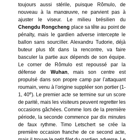
toujours aussi stérile, puisque Rômulo, de
nouveau à la manœuvre, ne parvient pas à
ajuster le viseur. Le milieu brésilien du
Chengdu
Rongcheng
place sa tête au point de
pénalty, mais le gardien adverse intercepte le
ballon sans sourciller. Alexandru Tudorie, déjà
buteur plus tôt dans la rencontre, va faire
basculer la partie aux dépends de son équipe.
Le corner de Rômulo est repoussé par la
défense de
Wuhan
, mais son centre est
propulsé dans son propre camp par l'attaquant
roumain, venu à l'origine suppléer son portier (1-
e
1, 40
). Le premier acte se termine sur un score
de parité, mais les visiteurs peuvent regretter les
occasions gâchées. Comme lors de la première
période, la seconde commence par dix minutes
de faux rythme. Timo Letschert se crée la
première occasion franche de ce second acte,
mais il trouve le petit filet du gardien adverse. Le