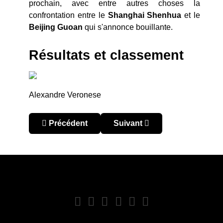
prochain, avec entre autres choses la
confrontation entre le
Shanghai
Shenhua
et le
Beijing Guoan
qui s'annonce bouillante.
Résultats et classement
Alexandre Veronese
Article précédent : Chine – Chinese Super Leag
Article suivant : Chine – Ch
Précédent
Suivant