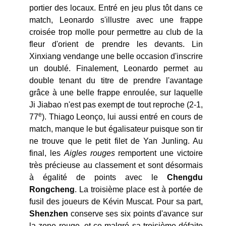
portier des locaux. Entré en jeu plus tôt dans ce
match, Leonardo s'illustre avec une frappe
croisée trop molle pour permettre au club de la
fleur d'orient de prendre les devants. Lin
Xinxiang vendange une belle occasion d'inscrire
un doublé. Finalement, Leonardo permet au
double tenant du titre de prendre l'avantage
grâce à une belle frappe enroulée, sur laquelle
Ji Jiabao n'est pas exempt de tout reproche (2-1,
e
77
). Thiago Leonço, lui aussi entré en cours de
match, manque le but égalisateur puisque son tir
ne trouve que le petit filet de Yan Junling. Au
final, les
Aigles rouges
remportent une victoire
très précieuse au classement et sont désormais
à égalité de points avec le
Chengdu
Rongcheng
. La troisième place est à portée de
fusil des joueurs de Kévin Muscat. Pour sa part,
Shenzhen
conserve ses six points d'avance sur
la zone rouge, et ce malgré sa troisième défaite