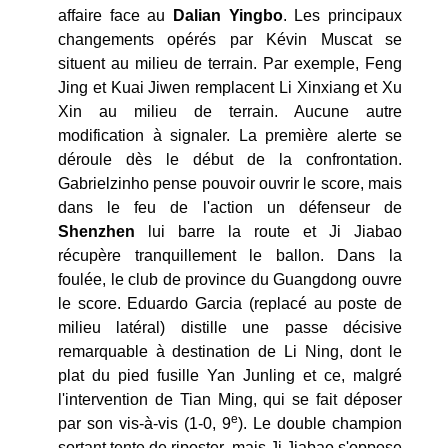
affaire face au
Dalian Yingbo
. Les principaux
changements opérés par Kévin Muscat se
situent au milieu de terrain. Par exemple, Feng
Jing et Kuai Jiwen remplacent Li Xinxiang et Xu
Xin au milieu de terrain. Aucune autre
modification à signaler. La première alerte se
déroule dès le début de la confrontation.
Gabrielzinho pense pouvoir ouvrir le score, mais
dans le feu de l'action un défenseur de
Shenzhen
lui barre la route et Ji Jiabao
récupère tranquillement le ballon. Dans la
foulée, le club de province du Guangdong ouvre
le score. Eduardo Garcia (replacé au poste de
milieu latéral) distille une passe décisive
remarquable à destination de Li Ning, dont le
plat du pied fusille Yan Junling et ce, malgré
l'intervention de Tian Ming, qui se fait déposer
e
par son vis-à-vis (1-0, 9
). Le double champion
sortant tente de riposter, mais Ji Jiabao s'oppose