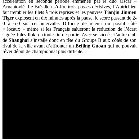
accélération en seconde période emmenée par le duo Oscar –
Arnautović. Le Brésilien s’offre trois passes décisives, l’Autrichien
fait trembler les filets à trois reprises et les pauvres
Tianjin Jinmen
Tiger
explosent en dix minutes après la pause, le score passant de 2-
0 à 6-0 sur cet intervalle. Difficile de retenir du positif côté
« locaux » même si les Français salueront la réduction de l’écart
signée Jules Iloki en toute fin de partie. Avec se succès, l’autre club
de
Shanghai
s’installe donc en tête du Groupe B aux côtés de son
rival de la ville avant d’affronter un
Beijing Guoan
qui ne pouvait
rêver début de championnat plus difficile.