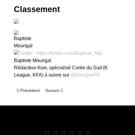
Classement
Baptiste Mourigal
Rédacteur Asie, spécialisé Corée du Sud (K
League, KFA) à suivre sur
@KleagueFR
Article précédent : Corée du Sud – K League 2025 : le récap d
Article suivant : Corée du Sud – K League 2025 
Précédent
Suivant