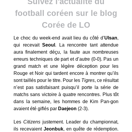
Suivez l'actualité du
football coréen sur le blog
Corée de LO
Le choc du week-end avait lieu du côté d’
Ulsan
,
qui recevait
Seoul
. La rencontre tant attendue
aura finalement déçu, la faute aux nombreuses
erreurs techniques de part et d’autre (0-0). Pas un
grand match et une légère déception pour les
Rouge et Noir qui tardent encore à montrer qu’ils
sont taillés pour le titre. Pour les
Tigres
, ce résultat
n’est pas satisfaisant puisqu’il porte la série de
matchs sans victoire à quatre rencontres. Plus tôt
dans la semaine, les hommes de Kim Pan-gon
avaient été giflés par
Daejeon
(2-3).
Les
Citizens
justement. Leader du championnat,
ils recevaient
Jeonbuk
, en quête de rédemption.