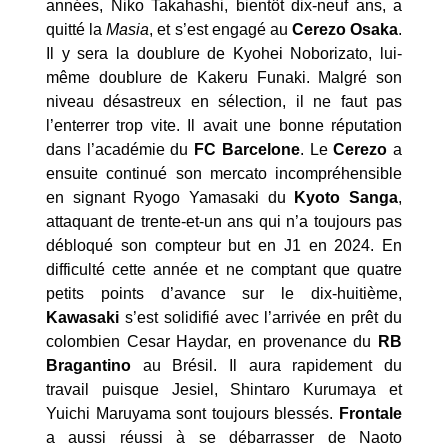
années, Niko Takahashi, bientôt dix-neuf ans, a
quitté la
Masia
, et s’est engagé au
Cerezo Osaka
.
Il y sera la doublure de Kyohei Noborizato, lui-
même doublure de Kakeru Funaki. Malgré son
niveau désastreux en sélection, il ne faut pas
l’enterrer trop vite. Il avait une bonne réputation
dans l’académie du
FC Barcelone
. Le
Cerezo
a
ensuite continué son mercato incompréhensible
en signant Ryogo Yamasaki du
Kyoto Sanga
,
attaquant de trente-et-un ans qui n’a toujours pas
débloqué son compteur but en J1 en 2024. En
difficulté cette année et ne comptant que quatre
petits points d’avance sur le dix-huitième,
Kawasaki
s’est solidifié avec l’arrivée en prêt du
colombien Cesar Haydar, en provenance du
RB
Bragantino
au Brésil. Il aura rapidement du
travail puisque Jesiel, Shintaro Kurumaya et
Yuichi Maruyama sont toujours blessés.
Frontale
a aussi réussi à se débarrasser de Naoto