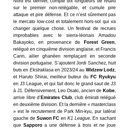
Nord est dernier, compte dix longueurs de retard
sur le premier non-relégable, et cumule pire
attaque et pire défense. Et ce n’est sûrement pas
le mercato low-cost et totalement hors-sol qui va
changer quelque chose. Un festival de recrues
improbables avec le sierra-léonais Amadou
Bakayoko, en provenance de
Forest Green
,
relégué en cinquième division anglaise, et Francis
Cann, ailier ghanéen remplaçant en seconde
division portugaise. S’ajoutent Jordi Sanchez, huit
buts en
Ekstraklasa
en 2023/24 au
Widzew Lodz
,
et Haruto Shirai, meilleur buteur du
FC Ryukyu
en J3 League, et qui fait donc le grand saut de J3
à J1. Défensivement, Leo Osaki, ancien de
Kobe
,
arrive libre d’
Emirates Club
, club émirati relégué
en deuxième division. Et la dernière « masterclass
» est le recrutement de Park Min-kyu, pur latéral
gauche de
Suwon FC
en
K1 League
. En sachant
que
Sapporo
a une défense à trois et ne joue