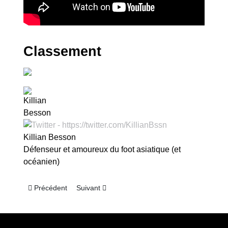
Classement
Killian Besson
Défenseur et amoureux du foot asiatique (et
océanien)
Article précédent : Japon – J.League 2024 : suspense relancé
Article suivant : Japon – J.League 2024 : à la r
Précédent
Suivant