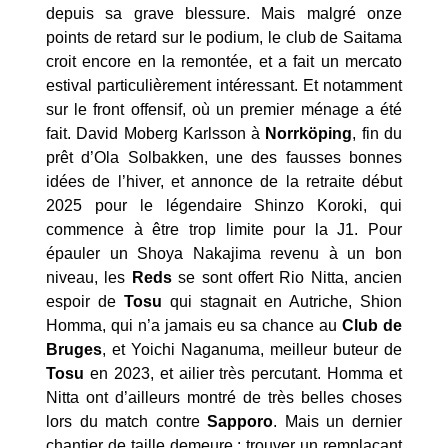
depuis sa grave blessure. Mais malgré onze
points de retard sur le podium, le club de Saitama
croit encore en la remontée, et a fait un mercato
estival particulièrement intéressant. Et notamment
sur le front offensif, où un premier ménage a été
fait. David Moberg Karlsson à
Norrköping
, fin du
prêt d’Ola Solbakken, une des fausses bonnes
idées de l’hiver, et annonce de la retraite début
2025 pour le légendaire Shinzo Koroki, qui
commence à être trop limite pour la J1. Pour
épauler un Shoya Nakajima revenu à un bon
niveau, les
Reds
se sont offert Rio Nitta, ancien
espoir de
Tosu
qui stagnait en Autriche, Shion
Homma, qui n’a jamais eu sa chance au
Club de
Bruges
, et Yoichi Naganuma, meilleur buteur de
Tosu
en 2023, et ailier très percutant. Homma et
Nitta ont d’ailleurs montré de très belles choses
lors du match contre
Sapporo
. Mais un dernier
chantier de taille demeure : trouver un remplaçant