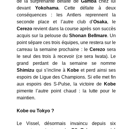
de la surprenante défaite de
Gamba
chez lui
devant
Yokohama
. Cette défaite à deux
conséquences : les Antlers reprennent la
seconde place et l’autre club d’
Osaka
, le
Cerezo
revient dans la course après son succès
acquis sur la pelouse du
Shonan Bellmare
. Un
point sépare ces trois équipes, une restera sur le
carreau la semaine prochaine : le
Cerezo
sera
le seul des trois à recevoir (ce sera Iwata). Le
grand perdant de la semaine se nomme
Shimizu
qui s’incline à
Kobe
et perd ainsi ses
espoirs de Ligue des Champions. Si elle met fin
aux espoirs des S-Pulse, la victoire de
Kobe
pimente l’autre point chaud : la lutte pour le
maintien.
Kobe ou Tokyo ?
Le Vissel, désormais invaincu depuis six