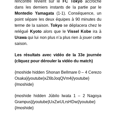
rencontre revient sur le
FC Tokyo
accroché
dans les derniers instants de la partie par le
Montedio Yamagata
(1-1). Conséquence, un
point sépare les deux équipes à 90 minutes du
terme de la saison.
Tokyo
se déplacera chez le
relégué
Kyoto
alors que le
Vissel Kobe
ira à
Urawa
qui lui non plus n’a plus rien à jouer cette
saison.
Les résultats avec vidéo de la 33e journée
(cliquez pour dérouler la vidéo du match)
{moshide hidden Shonan Bellmare 0 – 4 Cerezo
Osaka}{youtube}xZ6bJoqQVm4{/youtube}
{/moshide}
{moshide hidden Júbilo Iwata 1 – 2 Nagoya
Grampus}{youtube}UxZwULrsHDw{/youtube}
{/moshide}