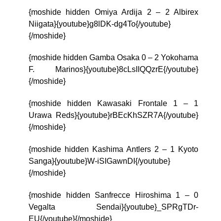
{moshide hidden Omiya Ardija 2 – 2 Albirex
Niigata}{youtube}g8lDK-dg4To{/youtube}
{/moshide}
{moshide hidden Gamba Osaka 0 – 2 Yokohama
F. Marinos}{youtube}8cLsIIQQzrE{/youtube}
{/moshide}
{moshide hidden Kawasaki Frontale 1 – 1
Urawa Reds}{youtube}rBEcKhSZR7A{/youtube}
{/moshide}
{moshide hidden Kashima Antlers 2 – 1 Kyoto
Sanga}{youtube}W-iSIGawnDI{/youtube}
{/moshide}
{moshide hidden Sanfrecce Hiroshima 1 – 0
Vegalta Sendai}{youtube}_SPRgTDr-
EU{/youtube}{/moshide}