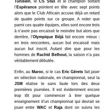
Tunisien
, le
CS Sfax
et le champion sortant
l’
Espérance
pointent en tête avec sept points
alors que le Club Africain accuse déjà un retard
de quatre points sur ce groupe. A noter que
parmi ces quatre équipes, elles sont encore trois
à n’avoir pas encaissé le moindre but alors que
derrière, l’
Olympique Béjà
fait encore mieux :
en trois rencontres, aucun but encaissé mais
aucun but inscrit. Autant dire que pour les
hommes de
Rachid Belhout,
la saison n’a pas
véritablement débutée.
Enfin, au
Maroc
, si le cas
Eric Gérets
fait jaser
en sélection nationale, en championnat, seul la
JSM
réalise le sans faute lors des deux
premières journées. Il est évidemment encore
trop tôt pour commencer à tirer quelque
enseignement d’un championnat qui devrait se
jouer entre
WAC
et
Raja
dont on suivra les