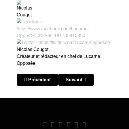
Nicolas Cougot
Créateur et rédacteur en chef de Lucarne
Opposée.
Article précédent : Lucarne africaine : vacillemen
Article suivant : Lucarne afric
Précédent
Suivant