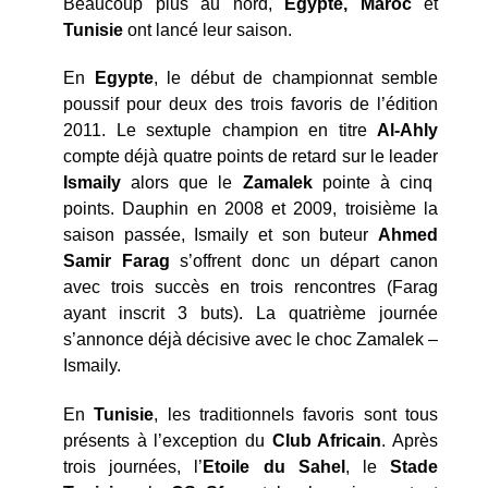
Beaucoup plus au nord,
Egypte, Maroc
et
Tunisie
ont lancé leur saison.
En
Egypte
, le début de championnat semble
poussif pour deux des trois favoris de l’édition
2011. Le sextuple champion en titre
Al-Ahly
compte déjà quatre points de retard sur le leader
Ismaily
alors que le
Zamalek
pointe à cinq
points. Dauphin en 2008 et 2009, troisième la
saison passée, Ismaily et son buteur
Ahmed
Samir Farag
s’offrent donc un départ canon
avec trois succès en trois rencontres (Farag
ayant inscrit 3 buts). La quatrième journée
s’annonce déjà décisive avec le choc Zamalek –
Ismaily.
En
Tunisie
, les traditionnels favoris sont tous
présents à l’exception du
Club Africain
. Après
trois journées, l’
Etoile du Sahel
, le
Stade