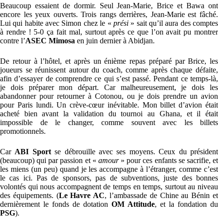
Beaucoup essaient de dormir. Seul Jean-Marie, Brice et Bawa ont
encore les yeux ouverts. Trois rangs derrières, Jean-Marie est fâché.
Lui qui habite avec Simon chez le «
prési
» sait qu’il aura des compte
à rendre ! 5-0 ça fait mal, surtout après ce que l’on avait pu montrer
contre l’
ASEC Mimosa
en juin dernier à Abidjan.
De retour à l’hôtel, et après un énième repas préparé par Brice, les
joueurs se réunissent autour du coach, comme après chaque défaite,
afin d’essayer de comprendre ce qui s’est passé. Pendant ce temps-là,
je dois préparer mon départ. Car malheureusement, je dois les
abandonner pour retourner à Cotonou, ou je dois prendre un avion
pour Paris lundi. Un crève-cœur inévitable. Mon billet d’avion était
acheté bien avant la validation du tournoi au Ghana, et il était
impossible de le changer, comme souvent avec les billets
promotionnels.
Car
ABI Sport
se débrouille avec ses moyens. Ceux du présiden
(beaucoup) qui par passion et «
amour
» pour ces enfants se sacrifie, e
les miens (un peu) quand je les accompagne à l’étranger, comme c’est
le cas ici. Pas de sponsors, pas de subventions, juste des bonnes
volontés qui nous accompagnent de temps en temps, surtout au niveau
des équipements. (
Le Havre AC
, l’ambassade de Chine au Bénin e
dernièrement le fonds de dotation
OM Attitude
, et la fondation du
PSG
).