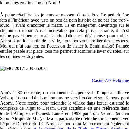
kilomètres en direction du Nord !
À peine réveillés, les joueurs se massent dans le bus. Le petit dej’ se
fera à l’intérieur, avec juste un peu de pain histoire de ne pas être trop «
lourd » avant d’aborder le match. Ils en mangeront davantage sur le
chemin du retour. Aussi incroyable que cela puisse paraître, il n’est
même pas 6 heures, mais la circulation est déjà dense pour quitter
Accra. Une fois sortie de la ville, nous pouvons profiter des paysages.
Moi qui n’ai pas trop eu l’occasion de visiter le Bénin malgré l’année
entière passée sur place, cela me permet d’admirer le lever du soleil sur
les collines verdoyantes.
Casino777 Belgique
Après 1h30 de route, on commence à apercevoir l’imposant fleuve
Volta qui descend du Lac homonyme vers l’océan et son fameux pont
Adomi. Notre repère pour rejoindre le village dans lequel est situé le
complexe de Right to Dream. Cette académie est une référence dans
toute l’Afrique de l’Ouest. Lancé en 1999 par Tom Vernon (ancien
Scout Afrique de MU), elle a la particularité d’être lié directement avec
l’équipe Danoise du FC Nrodsjaelland dont M. Vernon est également
le président (lire
À la découverte de la Right to Dream Academy