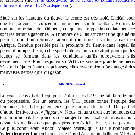
intimement liée au FC Nordsjaelland
).
Situé sur les hauteurs du fleuve, le centre est très isolé. L’idéal pour
que les joueurs se concentre uniquement sur le football. Hormis le
nombre important de bâtiment, ce qui me frappe immédiatement ce
sont les terrains gazonnés. Au nombre de 6, ils affichent une qualité de
pelouse que l’on retrouve rarement (pour ne pas dire jamais) en
Afrique. Rendue possible par la proximité du fleuve dans lequel ils
peuvent pomper l’eau, cette spécificité est un sacré atout pour que les
jeunes se forment dans les conditions qu’ils retrouveront s’ils
deviennent pros. Pour les joueurs d’
ABI
, ce sera une grande première.
S’ils ont déjà joué sur des pelouses, elles ressemblent d’avantage à des
mauvaises herbes qu’a du gazon.
TMR 2024 - Jour 4
Le coach écossais de l’équipe « sénior », les U19, me fait faire le tour
du propriétaire. Sur un terrain, les U11 jouent contre l’équipe des
féminines, les U15 jouent eux, joue un match amical. De part et
d’autre, le niveau est «
flippant
». Nous, on aura droit aux honneurs d
terrain principal. Les joueurs se changent dans la salle de musculation,
devant les maillots de quelques pros formés ici... Et il y en a pas mal.
Le plus connu étant Abdoul Majeed Waris, qui a fait le bonheur de
Valencienne
et
Lorient
, ou encore David Accam qui brille en MLS au