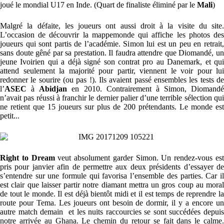
joué le mondial U17 en Inde. (Quart de finaliste éliminé par le
Mali
)
Malgré la défaite, les joueurs ont aussi droit à la visite du site.
L’occasion de découvrir la mappemonde qui affiche les photos des
joueurs qui sont partis de l’académie. Simon lui est un peu en retrait,
sans doute gêné par sa prestation. Il faudra attendre que Diomandé, un
jeune Ivoirien qui a déjà signé son contrat pro au Danemark, et qui
attend seulement la majorité pour partir, viennent le voir pour lui
redonner le sourire (ou pas !). Ils avaient passé ensembles les tests de
l’
ASEC
à
Abidjan
en 2010. Contrairement à Simon, Diomandé
n’avait pas réussi à franchir le dernier palier d’une terrible sélection qui
ne retient que 15 joueurs sur plus de 200 prétendants. Le monde est
petit...
Right to Dream
veut absolument garder Simon. Un rendez-vous es
pris pour janvier afin de permettre aux deux présidents d’essayer de
s’entendre sur une formule qui favorisa l’ensemble des parties. Car il
est clair que laisser partir notre diamant mettra un gros coup au moral
de tout le monde. Il est déjà bientôt midi et il est temps de reprendre la
route pour Tema. Les joueurs ont besoin de dormir, il y a encore un
autre match demain et les nuits raccourcies se sont succédées depuis
notre arrivée au Ghana. Le chemin du retour se fait dans le calme.