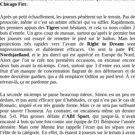
Chicago Fire
.
Après un petit échauffement, les joueurs pénètrent sur le terrain. Pas de
protocole, même si c’est un arbitre officiel qui va siffler. Rapidement,
les premiers appuis des
Tigres
sont hésitants, et cela va nous coûter 2
buts d’entrée. Un gros coup de massue, surtout qu’après le premier but
les joueurs ont essayé de remettre le pied sur le ballon. Mais les
projections très rapides vers l’avant de
Right to
Dream
son
impressionnantes et diablement efficaces. On sent la patte
FC
Nordsjaelland
, et le jeu direct qui est apprécié en Europe du Nord.
Alors que l’on se crée nos premières occasions, on encaisse encore
deux buts avant la mi-temps. Cruel, surtout que 3 d’entre eux sont le
fruit d’un manque de concentration flagrant de nos défenseurs et de
notre deuxième gardien, qui a dû remplacer Odilon au pied levé. À ce
niveau-là, ça ne pardonne pas.
La seconde mi-temps se passe beaucoup mieux. Simon est un peu en
dedans, et pas aussi efficace que d’habitudes, ce qui n’est pas le cas de
Romaric, inspiré et en très grande forme. Mais ce ne sera pas suffisant
pour sauver l’honneur. Au contraire, on encaissera même un dernier
but. 5-0. Plus grosses défaite d’
ABI Sport
, qui jusque-là, n’avai
encaissé 4 buts qu’une fois contre une équipe de D1 Béninoise l’année
dernière. Mais cette
Manita
leur rappelle l’écart qui les sépare ave
l’élite de la catégorie. En effet, ils étaient 4 joueurs sur le terrain à avoir