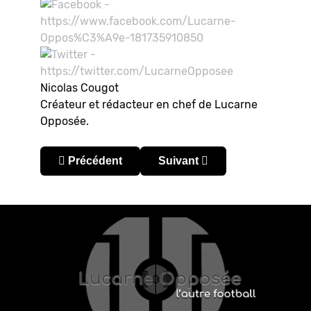
Nicolas Cougot
Créateur et rédacteur en chef de Lucarne
Opposée.
Article précédent : CONCACAF Champions Cup 
Article suivant : CONCACAF 
Précédent
Suivant