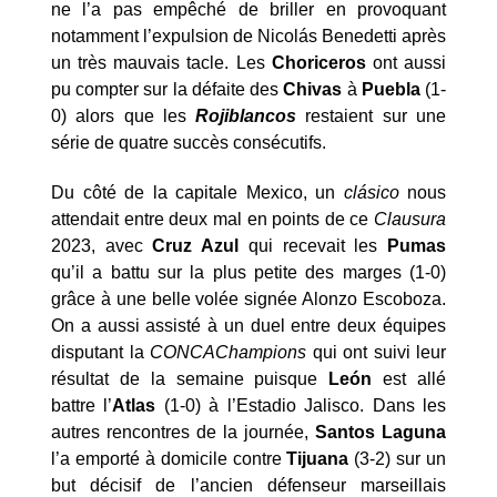
ne l’a pas empêché de briller en provoquant
notamment l’expulsion de Nicolás Benedetti après
un très mauvais tacle. Les
Choriceros
ont aussi
pu compter sur la défaite des
Chivas
à
Puebla
(1-
0) alors que les
Rojiblancos
restaient sur une
série de quatre succès consécutifs.
Du côté de la capitale Mexico, un
clásico
nous
attendait entre deux mal en points de ce
Clausura
2023, avec
Cruz Azul
qui recevait les
Pumas
qu’il a battu sur la plus petite des marges (1-0)
grâce à une belle volée signée Alonzo Escoboza.
On a aussi assisté à un duel entre deux équipes
disputant la
CONCAChampions
qui ont suivi leur
résultat de la semaine puisque
León
est allé
battre l’
Atlas
(1-0) à l’Estadio Jalisco. Dans les
autres rencontres de la journée,
Santos Laguna
l’a emporté à domicile contre
Tijuana
(3-2) sur un
but décisif de l’ancien défenseur marseillais