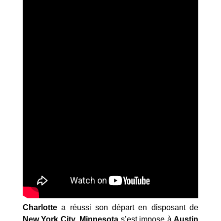
Charlotte
a réussi son départ en disposant de
New York City
,
Minnesota
s’est impose à
Austin