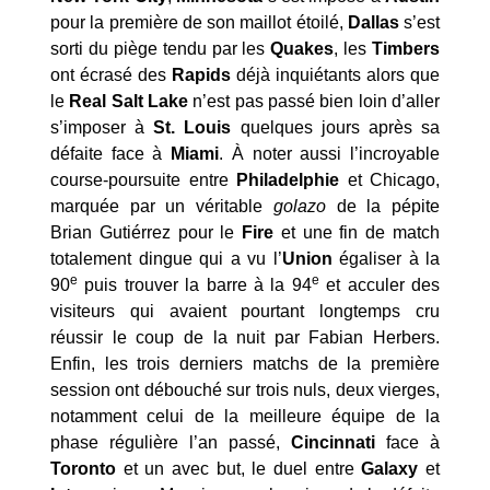
pour la première de son maillot étoilé,
Dallas
s’est
sorti du piège tendu par les
Quakes
, les
Timbers
ont écrasé des
Rapids
déjà inquiétants alors que
le
Real Salt Lake
n’est pas passé bien loin d’aller
s’imposer à
St. Louis
quelques jours après sa
défaite face à
Miami
. À noter aussi l’incroyable
course-poursuite entre
Philadelphie
et Chicago,
marquée par un véritable
golazo
de la pépite
Brian Gutiérrez pour le
Fire
et une fin de match
totalement dingue qui a vu l’
Union
égaliser à la
e
e
90
puis trouver la barre à la 94
et acculer des
visiteurs qui avaient pourtant longtemps cru
réussir le coup de la nuit par Fabian Herbers.
Enfin, les trois derniers matchs de la première
session ont débouché sur trois nuls, deux vierges,
notamment celui de la meilleure équipe de la
phase régulière l’an passé,
Cincinnati
face à
Toronto
et un avec but, le duel entre
Galaxy
et