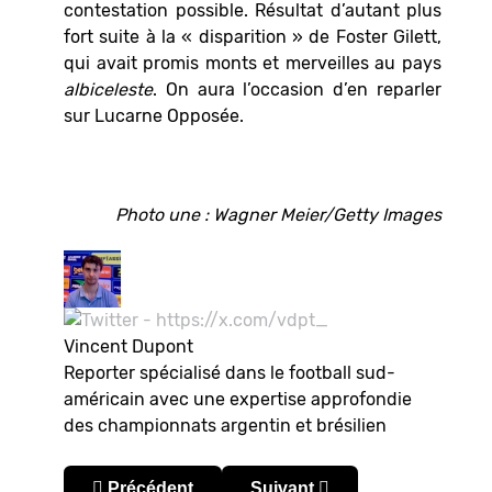
contestation possible. Résultat d’autant plus
fort suite à la « disparition » de Foster Gilett,
qui avait promis monts et merveilles au pays
albiceleste
. On aura l’occasion d’en reparler
sur Lucarne Opposée.
Photo une : Wagner Meier/Getty Images
Vincent Dupont
Reporter spécialisé dans le football sud-
américain avec une expertise approfondie
des championnats argentin et brésilien
Article précédent : Copa Libertadores 2025 : co
Article suivant : Recopa Su
Précédent
Suivant