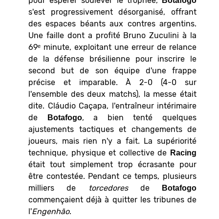
pour espérer soulever le trophée,
Botafogo
s'est progressivement désorganisé, offrant
des espaces béants aux contres argentins.
Une faille dont a profité Bruno Zuculini à la
69ᵉ minute, exploitant une erreur de relance
de la défense brésilienne pour inscrire le
second but de son équipe d'une frappe
précise et imparable. À 2-0 (4-0 sur
l'ensemble des deux matchs), la messe était
dite. Cláudio Caçapa, l'entraîneur intérimaire
de
, a bien tenté quelques
Botafogo
ajustements tactiques et changements de
joueurs, mais rien n'y a fait. La supériorité
technique, physique et collective de
Racing
était tout simplement trop écrasante pour
être contestée. Pendant ce temps, plusieurs
milliers de
torcedores
de
Botafogo
commençaient déjà à quitter les tribunes de
l'
Engenhão
.