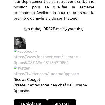
leur déplacement et se retrouvent en bonne
position pour se qualifier la semaine
prochaine à Avellaneda pour ce qui serait la
première demi-finale de son histoire.
{youtube}-DR82fVmcis{/youtube}
Nicolas Cougot
Créateur et rédacteur en chef de Lucarne
Opposée.
Article précédent : Lucarne sud-américaine : ex
Article suivant : Lucarne sud-
Précédent
Suivant