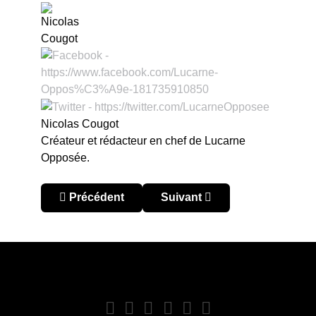
Nicolas Cougot
Créateur et rédacteur en chef de Lucarne
Opposée.
Article précédent : Pérou – Brésil : Trois exempl
Article suivant : Copa América
Précédent
Suivant