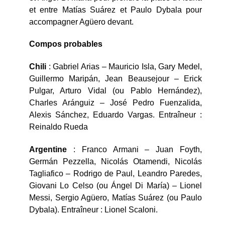
et entre Matías Suárez et Paulo Dybala pour
accompagner Agüero devant.
Compos probables
Chili
: Gabriel Arias – Mauricio Isla, Gary Medel,
Guillermo Maripán, Jean Beausejour – Erick
Pulgar, Arturo Vidal (ou Pablo Hernández),
Charles Aránguiz – José Pedro Fuenzalida,
Alexis Sánchez, Eduardo Vargas. Entraîneur :
Reinaldo Rueda
Argentine
: Franco Armani – Juan Foyth,
Germán Pezzella, Nicolás Otamendi, Nicolás
Tagliafico – Rodrigo de Paul, Leandro Paredes,
Giovani Lo Celso (ou Ángel Di María) – Lionel
Messi, Sergio Agüero, Matías Suárez (ou Paulo
Dybala). Entraîneur : Lionel Scaloni.