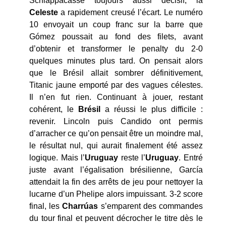
Schiappacasse toujours aussi décisif, la
Celeste
a rapidement creusé l’écart. Le numéro
10 envoyait un coup franc sur la barre que
Gómez poussait au fond des filets, avant
d’obtenir et transformer le penalty du 2-0
quelques minutes plus tard. On pensait alors
que le Brésil allait sombrer définitivement,
Titanic jaune emporté par des vagues célestes.
Il n’en fut rien. Continuant à jouer, restant
cohérent, le
Brésil
a réussi le plus difficile :
revenir. Lincoln puis Candido ont permis
d’arracher ce qu’on pensait être un moindre mal,
le résultat nul, qui aurait finalement été assez
logique. Mais l’
Uruguay
reste l’
Uruguay
. Entré
juste avant l’égalisation brésilienne, García
attendait la fin des arrêts de jeu pour nettoyer la
lucarne d’un Phelipe alors impuissant. 3-2 score
final, les
Charrúas
s’emparent des commandes
du tour final et peuvent décrocher le titre dès le