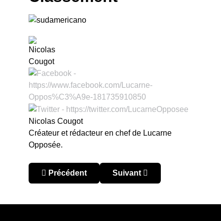
Nicolas Cougot
Créateur et rédacteur en chef de Lucarne
Opposée.
Article précédent : Sudamericano u20 2019 : troi
Article suivant : Sudamerican
Précédent
Suivant