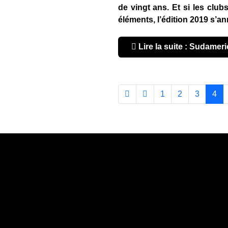
de vingt ans. Et si les clu
éléments, l’édition 2019 s’a
Lire la suite : Sudamer
1
2
3
4