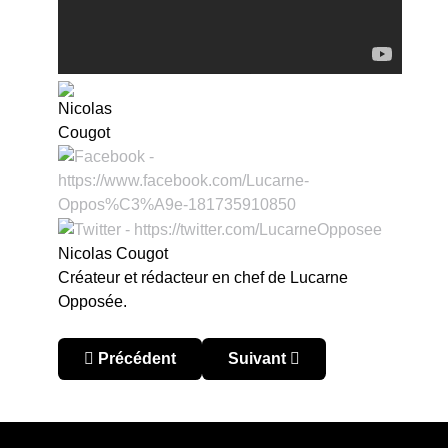
Nicolas Cougot
Créateur et rédacteur en chef de Lucarne
Opposée.
Article précédent : Sudamericano U20 2023 : la 
Article suivant : Sudamericano
Précédent
Suivant