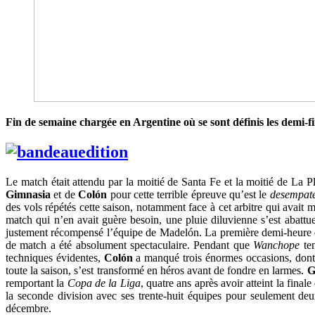
Fin de semaine chargée en Argentine où se sont définis les demi-f
Le match était attendu par la moitié de Santa Fe et la moitié de La P
Gimnasia
et de
Colón
pour cette terrible épreuve qu’est le
desempat
des vols répétés cette saison, notamment face à cet arbitre qui avait
match qui n’en avait guère besoin, une pluie diluvienne s’est abattue
justement récompensé l’équipe de Madelón. La première demi-heure 
de match a été absolument spectaculaire. Pendant que
Wanchope
ten
techniques évidentes,
Colón
a manqué trois énormes occasions, dont 
toute la saison, s’est transformé en héros avant de fondre en larmes.
G
remportant la
Copa de la Liga
, quatre ans après avoir atteint la fina
la seconde division avec ses trente-huit équipes pour seulement de
décembre.