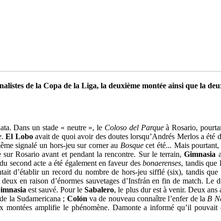
inalistes de la Copa de la Liga, la deuxième montée ainsi que la de
lata. Dans un stade « neutre », le
Coloso del Parque
à Rosario, pourtan
e
.
El Lobo
avait de quoi avoir des doutes lorsqu’Andrés Merlos a été dé
 même signalé un hors-jeu sur corner au
Bosque
cet été... Mais pourtant
 sur Rosario avant et pendant la rencontre. Sur le terrain,
Gimnasia
a
du second acte a été également en faveur des
bonaerenses
, tandis que 
tait d’établir un record du nombre de hors-jeu sifflé (six), tandis que
deux en raison d’énormes sauvetages d’Insfrán en fin de match. Le de
imnasia
est sauvé. Pour le
Sabalero
, le plus dur est à venir. Deux ans
le de la Sudamericana ;
Colón
va de nouveau connaître l’enfer de la
B N
ux montées amplifie le phénomène. Damonte a informé qu’il pouvait d