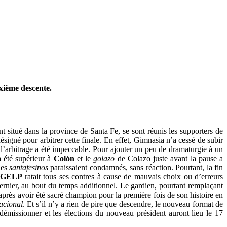
uxième descente.
t situé dans la province de Santa Fe, se sont réunis les supporters de
signé pour arbitrer cette finale. En effet, Gimnasia n’a cessé de subir
, l’arbitrage a été impeccable. Pour ajouter un peu de dramaturgie à un
 été supérieur à
Colón
et le
golazo
de Colazo juste avant la pause a
les
santafesinos
paraissaient condamnés, sans réaction. Pourtant, la fin
GELP
ratait tous ses contres à cause de mauvais choix ou d’erreurs
rnier, au bout du temps additionnel. Le gardien, pourtant remplaçant
 après avoir été sacré champion pour la première fois de son histoire en
acional
. Et s’il n’y a rien de pire que descendre, le nouveau format de
émissionner et les élections du nouveau président auront lieu le 17