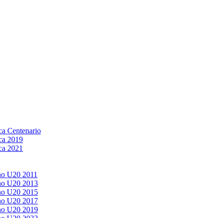
a Centenario
ca 2019
ca 2021
no U20 2011
no U20 2013
no U20 2015
no U20 2017
no U20 2019