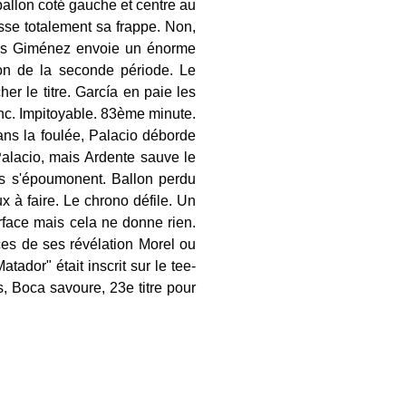
ballon coté gauche et centre au
isse totalement sa frappe. Non,
atías Giménez envoie un énorme
ion de la seconde période. Le
er le titre. García en paie les
anc. Impitoyable. 83ème minute.
Dans la foulée, Palacio déborde
 Palacio, mais Ardente sauve le
rs s'époumonent. Ballon perdu
x à faire. Le chrono défile. Un
rface mais cela ne donne rien.
nces de ses révélation Morel ou
ador" était inscrit sur le tee-
, Boca savoure, 23e titre pour