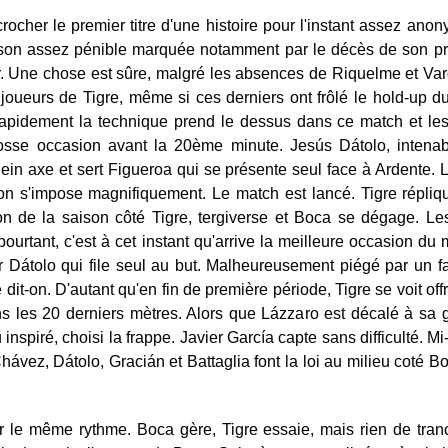
crocher le premier titre d'une histoire pour l'instant assez ano
son assez pénible marquée notamment par le décès de son prés
ier. Une chose est sûre, malgré les absences de Riquelme et Var
joueurs de Tigre, même si ces derniers ont frôlé le hold-up d
apidement la technique prend le dessus dans ce match et les
osse occasion avant la 20ème minute. Jesús Dátolo, intenab
in axe et sert Figueroa qui se présente seul face à Ardente. Le
on s'impose magnifiquement. Le match est lancé. Tigre répliqu
on de la saison côté Tigre, tergiverse et Boca se dégage. Les
 pourtant, c'est à cet instant qu'arrive la meilleure occasion du
r Dátolo qui file seul au but. Malheureusement piégé par un fau
dit-on. D'autant qu'en fin de première période, Tigre se voit of
ns les 20 derniers mètres. Alors que Lázzaro est décalé à sa 
inspiré, choisi la frappe. Javier García capte sans difficulté. Mi-
Chávez, Dátolo, Gracián et Battaglia font la loi au milieu coté B
 le même rythme. Boca gère, Tigre essaie, mais rien de tranc