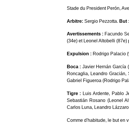
Stade du President Perón, Ave
Arbitre:
Sergio Pezzotta.
But 
Avertissements :
Facundo Seb
(34e) et Leonel Altobelli (87e) 
Expulsion :
Rodrigo Palacio (
Boca :
Javier Hernán García 
Roncaglia, Leandro Gracián, 
Gabriel Figueroa (Rodrigo Palac
Tigre :
Luis Ardente, Pablo J
Sebastián Rosano (Leonel Alt
Carlos Luna, Leandro Lázzaro.
Comme d'habitude, le but en 