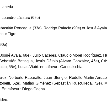
llaneda.
:
Leandro Lázzaro (68e)
astián Roncaglia (33e), Rodrigo Palacio (90e) et Josué Ayala
pour Tigre.
90e)
(Josué Ayala, 68e), Julio Cáceres, Claudio Morel Rodríguez, 
Sebastián Battaglia, Jesús Dátolo (Alvaro González, 45e), Cr
io, 55e), Lucas Viatri. entraîneur : Carlos Ischia.
erez, Norberto Paparatto, Juan Blengio, Rodolfo Martín Arruab
obelli, 62e), Matías Giménez (Sebastián Rusculleda, 72e), M
 Entraîneur : Diego Cagna.
vidéo.