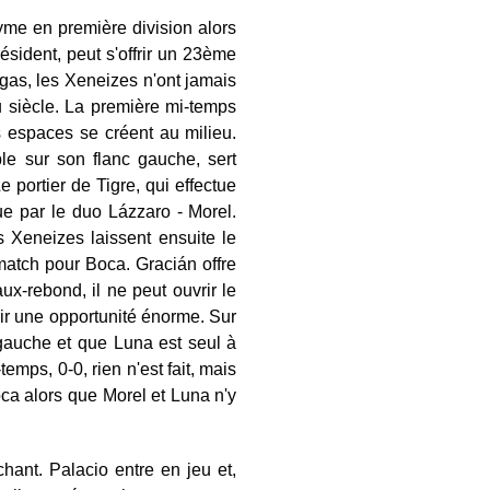
nyme en première division alors
ident, peut s'offrir un 23ème
gas, les Xeneizes n'ont jamais
u siècle. La première mi-temps
 espaces se créent au milieu.
le sur son flanc gauche, sert
 portier de Tigre, qui effectue
e par le duo Lázzaro - Morel.
 Xeneizes laissent ensuite le
 match pour Boca. Gracián offre
x-rebond, il ne peut ouvrir le
frir une opportunité énorme. Sur
gauche et que Luna est seul à
temps, 0-0, rien n'est fait, mais
oca alors que Morel et Luna n'y
hant. Palacio entre en jeu et,