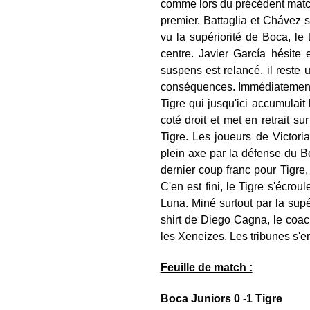
comme lors du précédent match,
premier. Battaglia et Chávez s
vu la supériorité de Boca, le
centre. Javier García hésite
suspens est relancé, il reste 
conséquences. Immédiatement re
Tigre qui jusqu'ici accumulait
coté droit et met en retrait s
Tigre. Les joueurs de Victor
plein axe par la défense du Bo
dernier coup franc pour Tigre
C'en est fini, le Tigre s'écro
Luna. Miné surtout par la supé
shirt de Diego Cagna, le coac
les Xeneizes. Les tribunes s'em
Feuille de match :
Boca Juniors 0 -1 Tigre