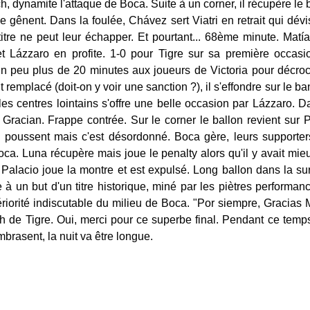
 dynamite l'attaque de Boca. Suite à un corner, il récupère le 
e gênent. Dans la foulée, Chávez sert Viatri en retrait qui dév
 titre ne peut leur échapper. Et pourtant... 68ème minute. M
 et Lázzaro en profite. 1-0 pour Tigre sur sa première occas
un peu plus de 20 minutes aux joueurs de Victoria pour décroch
mplacé (doit-on y voir une sanction ?), il s'effondre sur le b
 les centres lointains s'offre une belle occasion par Lázzaro. 
ur Gracian. Frappe contrée. Sur le corner le ballon revient sur
ia poussent mais c'est désordonné. Boca gère, leurs supporte
ca. Luna récupère mais joue le penalty alors qu'il y avait mieu
, Palacio joue la montre et est expulsé. Long ballon dans la su
ule à un but d'un titre historique, miné par les piètres performa
riorité indiscutable du milieu de Boca. "Por siempre, Gracias Mat
h de Tigre. Oui, merci pour ce superbe final. Pendant ce temps
brasent, la nuit va être longue.