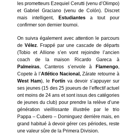
les prometteurs Ezequiel Cerutti (venu d’Olimpo)
et Gabriel Graciano (venu de Colón). Discret
mais intelligent,
Estudiantes
a tout pour
confirmer son dernier tournoi.
On suivra également avec attention le parcours
de
Vélez
. Frappé par une cascade de départs
(Tobio et Allione s’en vont rejoindre l’ancien
coach de la maison Ricardo Gareca à
Palmeiras
, Canteros s’envole à
Flamengo
,
Copete à l’
Atlético Nacional,
Zárate retourne à
West Ham
), le
Fortín
va devoir s’appuyer sur
ses jeunes (15 des 25 joueurs de l’effectif actuel
ont moins de 24 ans et sont issus des catégories
de jeunes du club) pour prendre la relève d’une
génération vieillissante illustrée par le trio
Pappa – Cubero – Dominguez derrière mais, en
grand habitué à devoir gérer ces périodes, reste
une valeur sûre de la Primera Division.