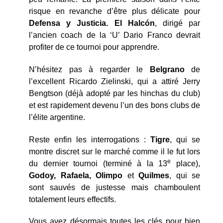
risque en revanche d’être plus délicate pour
Defensa y Justicia. El Halcón
, dirigé par
l’ancien coach de la ‘U’ Dario Franco devrait
profiter de ce tournoi pour apprendre.
N’hésitez pas à regarder le
Belgrano
de
l’excellent Ricardo Zielinski, qui a attiré Jerry
Bengtson (déjà adopté par les hinchas du club)
et est rapidement devenu l’un des bons clubs de
l’élite argentine.
Reste enfin les interrogations :
Tigre
, qui se
montre discret sur le marché comme il le fut lors
e
du dernier tournoi (terminé à la 13
place),
Godoy, Rafaela, Olimpo
et
Quilmes
, qui se
sont sauvés de justesse mais chamboulent
totalement leurs effectifs.
Vous avez désormais toutes les clés pour bien