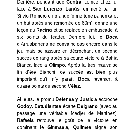
Derrière, pendant que
Central
coince chez lui
face à
San Lorenzo
,
Lanús
, emmené par un
Silvio Romero en grande forme (une panenka et
un but après une remontée de 60m), donne une
leçon au
Racing
et se replace en embuscade, à
six points du leader. Derrière lui, le
Boca
d’Arruabarrena ne convainc pas encore dans le
jeu mais se rassure en décrochant un second
succès de rang après sa courte victoire à Bahia
Bianca face à
Olimpo
. Après la très mauvaise
fin d’ère Bianchi, ce succès est bien plus
important qu’il n’y parait,
Boca
revenant à
quatre points du second
Vélez
.
Ailleurs, le promu
Defensa y Justicia
accroche
Godoy
,
Estudiantes
écarte
Belgrano
(avec au
passage une véritable Madjer de Martinez),
Rafaela
retrouve le goût de la victoire en
dominant le
Gimnasia
,
Quilmes
signe son