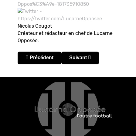
Nicolas Cougot
Créateur et rédacteur en chef de Lucarne
Opposée.
Article précédent : Argentine : Newell’s en patro
Article suivant : Argentine : 
Précédent
Suivant