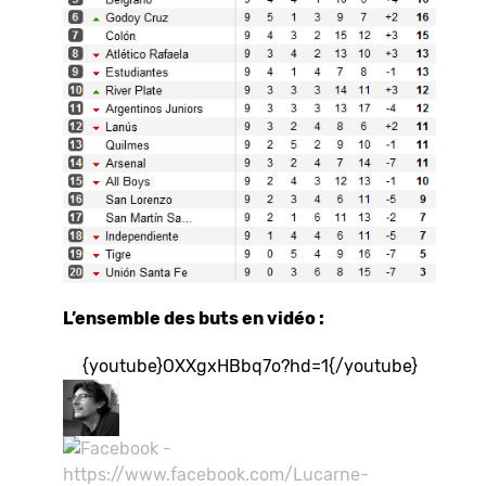
L’ensemble des buts en vidéo :
{youtube}OXXgxHBbq7o?hd=1{/youtube}