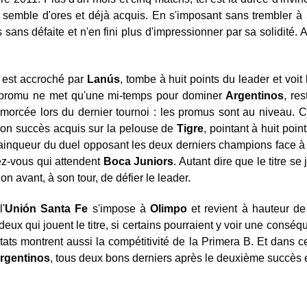
i semble d'ores et déjà acquis. En s'imposant sans trembler 
 sans défaite et n'en fini plus d'impressionner par sa solidité. 
u, est accroché par
Lanús
, tombe à huit points du leader et voit
t promu ne met qu'une mi-temps pour dominer
Argentinos
, re
orcée lors du dernier tournoi : les promus sont au niveau. C
 son succès acquis sur la pelouse de
Tigre
, pointant à huit poin
vainqueur du duel opposant les deux derniers champions face 
ez-vous qui attendent
Boca
Juniors
. Autant dire que le titre s
on avant, à son tour, de défier le leader.
'
Unión Santa Fe
s'impose à
Olimpo
et revient à hauteur d
ux qui jouent le titre, si certains pourraient y voir une conséq
tats montrent aussi la compétitivité de la Primera B. Et dans 
rgentinos
, tous deux bons derniers après le deuxième succès e