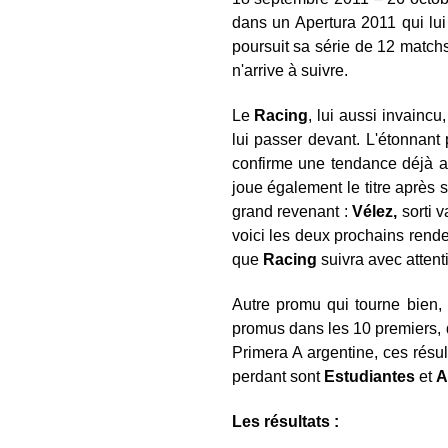
dans un Apertura 2011 qui lu
poursuit sa série de 12 matchs
n'arrive à suivre.
Le
Racing
, lui aussi invainc
lui passer devant. L'étonnan
confirme une tendance déjà am
joue également le titre après
grand revenant :
Vélez,
sorti 
voici les deux prochains rend
que
Racing
suivra avec attenti
Autre promu qui tourne bien, l
promus dans les 10 premiers, de
Primera A argentine, ces résul
perdant sont
Estudiantes
et
A
Les résultats :