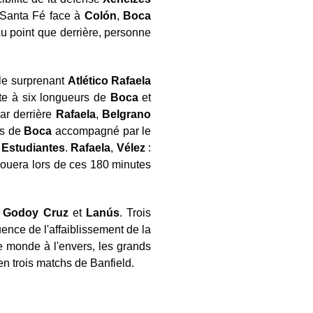
à Santa Fé face à
Colón
,
Boca
Au point que derrière, personne
 le surprenant
Atlético
Rafaela
ste à six longueurs de
Boca
et
ar derrière
Rafaela
,
Belgrano
ts de
Boca
accompagné par le
à
Estudiantes
.
Rafaela
,
Vélez
:
e jouera lors de ces 180 minutes
e
Godoy
Cruz
et
Lanús
. Trois
uence de l'affaiblissement de la
ce monde à l'envers, les grands
n trois matchs de Banfield.