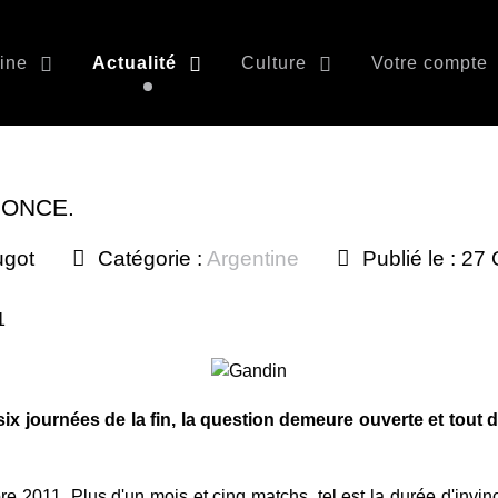
ine
Actualité
Culture
Votre compte
FONCE.
ugot
Catégorie :
Argentine
Publié le : 27
1
six journées de la fin, la question demeure ouverte et tout d
 2011. Plus d'un mois et cinq matchs, tel est la durée d'invinc