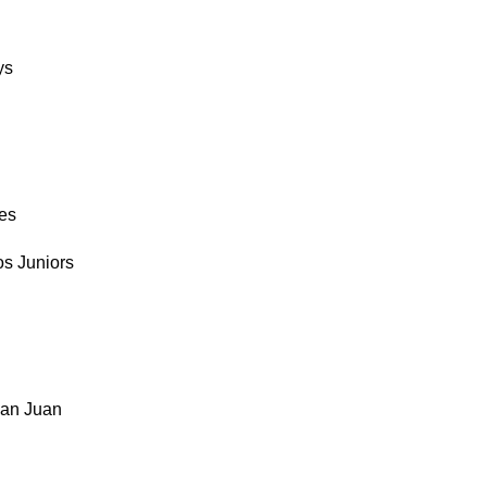
ys
tes
os Juniors
San Juan