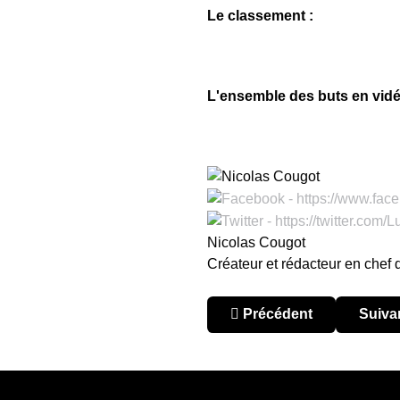
Le classement :
L'ensemble des buts en vidé
Nicolas Cougot
Créateur et rédacteur en chef
Article précédent : Argen
Articl
Précédent
Suiva