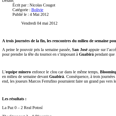
Détails
Écrit par :
Nicolas Cougot
Catégorie :
Bolivie
Publié le : 4 Mai 2012
Vendredi 04 mai 2012
A trois journées de la fin, les rencontres du milieu de semaine po
A peine le pouvoir pris la semaine passée,
San José
appuie sur l’accé
pour prendre la tête du tournoi en s’imposant à
Guabirá
pendant que
L’
equipe minero
enfonce le clou car dans le même temps,
Bloomin
en milieu de semaine devant
Guabirá
. Conséquence, à trois journées 
end, les joueurs Marcos Ferrufino pourraient faire un grand pas vers le t
Les résultats :
La Paz 0 – 2 Real Potosí