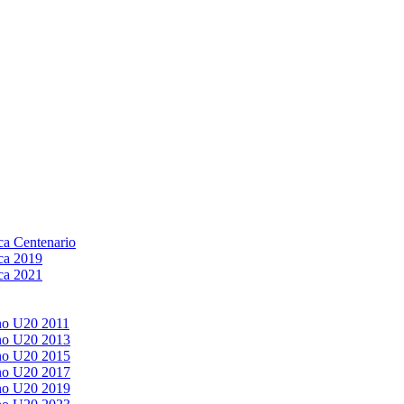
a Centenario
ca 2019
ca 2021
no U20 2011
no U20 2013
no U20 2015
no U20 2017
no U20 2019