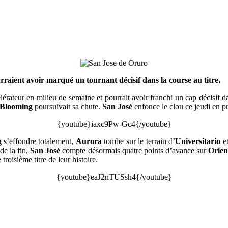
urraient avoir marqué un tournant décisif dans la course au titre.
lérateur en milieu de semaine et pourrait avoir franchi un cap décisif da
Blooming
poursuivait sa chute.
San José
enfonce le clou ce jeudi en p
{youtube}iaxc9Pw-Gc4{/youtube}
g
s’effondre totalement,
Aurora
tombe sur le terrain d’
Universitario
et
de la fin,
San José
compte désormais quatre points d’avance sur
Orien
roisième titre de leur histoire.
{youtube}eaJ2nTUSsh4{/youtube}