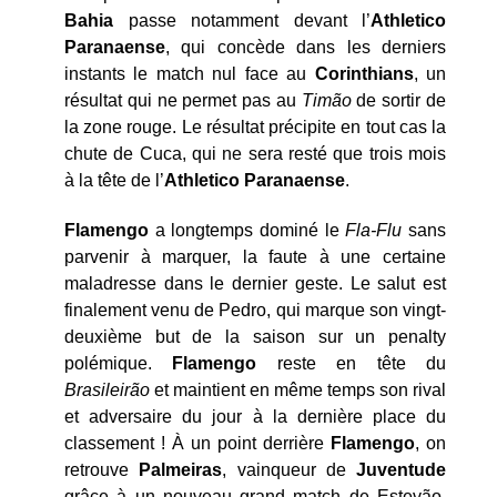
Bahia
passe notamment devant l’
Athletico
Paranaense
, qui concède dans les derniers
instants le match nul face au
Corinthians
, un
résultat qui ne permet pas au
Timão
de sortir de
la zone rouge. Le résultat précipite en tout cas la
chute de Cuca, qui ne sera resté que trois mois
à la tête de l’
Athletico
Paranaense
.
Flamengo
a longtemps dominé le
Fla-Flu
sans
parvenir à marquer, la faute à une certaine
maladresse dans le dernier geste. Le salut est
finalement venu de Pedro, qui marque son vingt-
deuxième but de la saison sur un penalty
polémique.
Flamengo
reste en tête du
Brasileirão
et maintient en même temps son rival
et adversaire du jour à la dernière place du
classement ! À un point derrière
Flamengo
, on
retrouve
Palmeiras
, vainqueur de
Juventude
grâce à un nouveau grand match de Estevão,