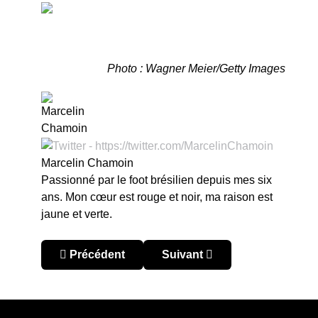
Photo : Wagner Meier/Getty Images
Marcelin Chamoin
Passionné par le foot brésilien depuis mes six
ans. Mon cœur est rouge et noir, ma raison est
jaune et verte.
Article précédent : Brésil – Brasileirão 2024 : in
Article suivant : Brésil – Bra
Précédent
Suivant