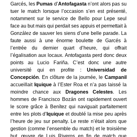
Garcés, les
Pumas
d’
Antofagasta
n’ont alors pas su
tuer le match lorsque l’occasion s’en est présenté,
notamment sur le service de Bello pour Lepe seul
face au but mais qui perdait ses appuis et permettait à
González de sauver les siens d’une belle parade. La
faute aussi à une énorme boulette de Garcés à
l’entrée du dernier quart d’heure, qui offrait
l’égalisation aux locaux. Antofagasta perd donc deux
points au Lucio Fariña. C’est donc une autre
université qui en profite :
Universidad de
Concepción
. En clôture de la journée, le
Campanil
accueillait
Iquique
à l’Ester Roa et n’a pas laissé la
moindre chance aux
Dragones Celestes
. Les
hommes de Francisco Bozán ont rapidement ouvert
le score grâce à Benítez qui naviguait parfaitement
entre les plots d’
Iquique
et doublé la mise peu après
l’heure de jeu sur penalty. Le reste n’était alors que
gestion (comme l’ensemble du match) et le troisième
but, œuvre de Luis Riveros en fin de match que