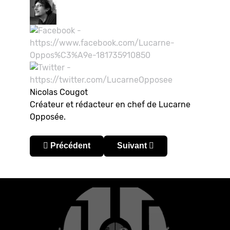
Nicolas Cougot
Créateur et rédacteur en chef de Lucarne
Opposée.
Article précédent : Chili : le football face à la rév
Article suivant : Chili – Prime
Précédent
Suivant