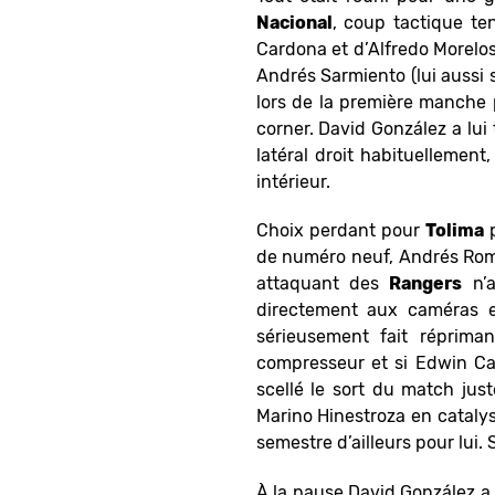
Nacional
, coup tactique te
Cardona et d’Alfredo Morelos
Andrés Sarmiento (lui aussi s
lors de la première manche
corner. David González a l
latéral droit habituellement
intérieur.
Choix perdant pour
Tolima
p
de numéro neuf, Andrés Romá
attaquant des
Rangers
n’a
directement aux caméras e
sérieusement fait réprima
compresseur et si Edwin Ca
scellé le sort du match jus
Marino Hinestroza en catalyse
semestre d’ailleurs pour lui.
À la pause David González a 