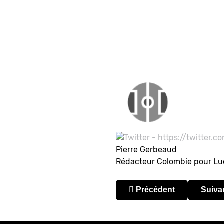
Pierre Gerbeaud
Rédacteur Colombie pour L
Article précédent : Colom
Articl
Précédent
Suiva