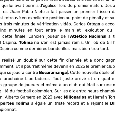
qui lui avait permis d’égaliser lors du premier match. Dos 
ires. Juan Pablo Nieto a fait passer un premier frisson 
est retrouvé en excellente position au point de pénalty et s
s trois minutes de vérification vidéo, Carlos Ortega a ac
inq minutes en tout entre le main et l’exécution du
 cette finale. L’ancien joueur de l’
Atlético Nacional
a 
d Ospina.
Tolima
ne s’en est jamais remis. Un lob de Gil 
spina comme dernières banderilles, mais bien trop tard.
réalisé un doublé sur cette fin d’année et a donc gagn
mment. Et il pourrait même devenir en 2025 le premier clu
 (qui se jouera contre
Bucaramanga
). Cette nouvelle étoile o
prochaine Libertadores. Tout juste arrivé et en quatre
 groupe de joueurs et même à un club qui était sur une m
agilité du football colombien. Sur les dix entraineurs cham
an, Alberto Gamero en 2023 avec
Millonarios
et Hernán Tor
portes Tolima
a égalé un triste record et a rejoint le
D
pionnat.