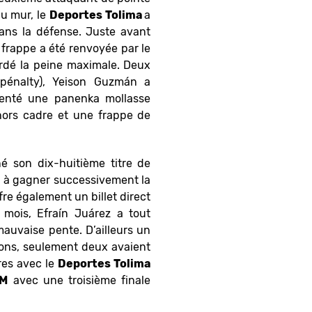
au mur, le
Deportes Tolima
a
dans la défense. Juste avant
a frappe a été renvoyée par le
cordé la peine maximale. Deux
 pénalty), Yeison Guzmán a
tenté une panenka mollasse
hors cadre et une frappe de
é son dix-huitième titre de
b à gagner successivement la
ffre également un billet direct
 mois, Efraín Juárez a tout
auvaise pente. D’ailleurs un
pions, seulement deux avaient
res avec le
Deportes Tolima
IM
avec une troisième finale