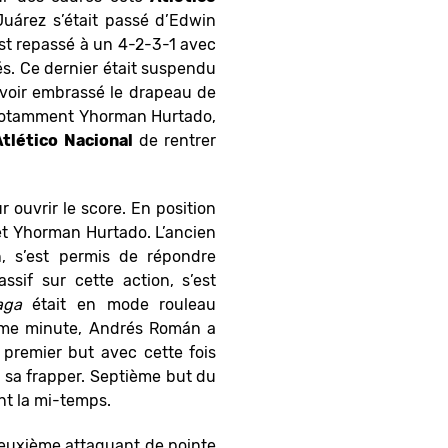
Juárez s’était passé d’Edwin
est repassé à un 4-2-3-1 avec
tés. Ce dernier était suspendu
voir embrassé le drapeau de
 notamment Yhorman Hurtado,
Atlético
Nacional
de rentrer
 ouvrir le score. En position
et Yhorman Hurtado. L’ancien
 s’est permis de répondre
if sur cette action, s’est
aga
était en mode rouleau
ième minute, Andrés Román a
 premier but avec cette fois
er sa frapper. Septième but du
ant la mi-temps.
 deuxième attaquant de pointe