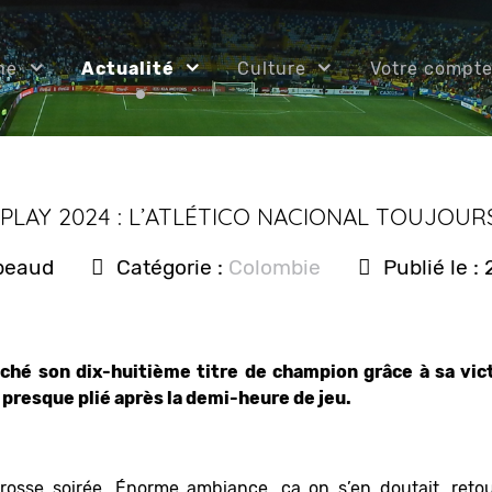
ne
Actualité
Culture
Votre compt
TPLAY 2024 : L’ATLÉTICO NACIONAL TOUJOU
rbeaud
Catégorie :
Colombie
Publié le 
oché son dix-huitième titre de champion grâce à sa vi
 presque plié après la demi-heure de jeu.
grosse soirée. Énorme ambiance, ça on s’en doutait, ret