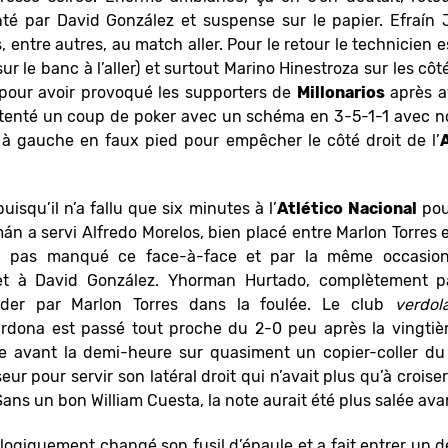
nté par David González et suspense sur le papier. Efraín 
, entre autres, au match aller. Pour le retour le technicien 
ur le banc à l’aller) et surtout Marino Hinestroza sur les cô
 pour avoir provoqué les supporters de
Millonarios
après a
ui tenté un coup de poker avec un schéma en 3-5-1-1 avec
, à gauche en faux pied pour empêcher le côté droit de l’
uisqu’il n’a fallu que six minutes à l’
Atlético
Nacional
pour
n a servi Alfredo Morelos, bien placé entre Marlon Torres 
 pas manqué ce face-à-face et par la même occasion,
t à David González. Yhorman Hurtado, complètement pass
nder par Marlon Torres dans la foulée. Le club
verdol
rdona est passé tout proche du 2-0 peu après la vingt
te avant la demi-heure sur quasiment un copier-coller du
ur pour servir son latéral droit qui n’avait plus qu’à crois
 Sans un bon William Cuesta, la note aurait été plus salée av
logiquement changé son fusil d’épaule et a fait entrer un