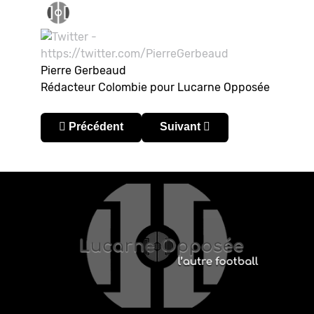
Pierre Gerbeaud
Rédacteur Colombie pour Lucarne Opposée
Article précédent : Colombie – Liga BetPlay 20
Article suivant : Colombie : l
Précédent
Suivant