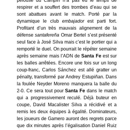
pelouse du
Campín
n’a pas eu le temps de
respirer et a souffert des trombes d’eau qui se
sont abattues avant le match. Porté par la
dynamique le club
embajador
est parti fort.
Profitant d’un très mauvais alignement de la
défense
santafereña
Omar Bertel s’est présenté
seul face à José Silva mais c’est le portier qui a
remporté le duel. On pourrait le répéter semaine
après semaine mais l’ADN de
Santa Fe
est sur
les balles arrêtées. Encore une fois sur un long
coup-franc, Carlos Sánchez est allé gratter un
pénalty, transformé par Andrey Estupiñan. Dans
la foulée Neyder Moreno manquera la balle du
2-0. Ce sera tout pour
Santa Fe
dans le match
qui a progressivement reculé. Déjà buteur en
coupe, David Macalister Silva a récidivé et a
remis les deux équipes à égalité. Dominateurs,
les joueurs de Gamero auront des regrets parce
que dix minutes après l’égalisation Daniel Ruiz