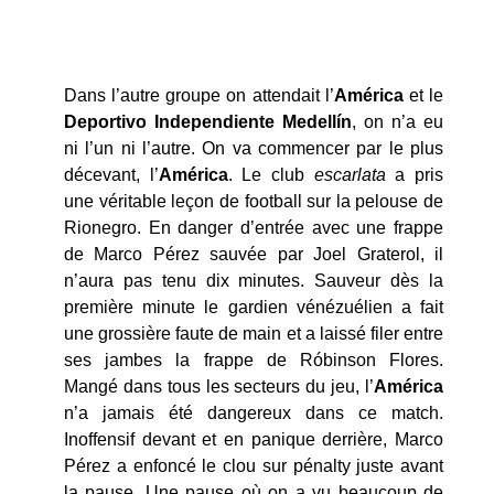
Dans l’autre groupe on attendait l’
América
et le
Deportivo Independiente Medellín
, on n’a eu
ni l’un ni l’autre. On va commencer par le plus
décevant, l’
América
. Le club
escarlata
a pris
une véritable leçon de football sur la pelouse de
Rionegro. En danger d’entrée avec une frappe
de Marco Pérez sauvée par Joel Graterol, il
n’aura pas tenu dix minutes. Sauveur dès la
première minute le gardien vénézuélien a fait
une grossière faute de main et a laissé filer entre
ses jambes la frappe de Róbinson Flores.
Mangé dans tous les secteurs du jeu, l’
América
n’a jamais été dangereux dans ce match.
Inoffensif devant et en panique derrière, Marco
Pérez a enfoncé le clou sur pénalty juste avant
la pause. Une pause où on a vu beaucoup de