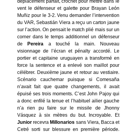
déplacement parfait, crochet pour mettre dans le
vent le défenseur et galette pour Brayan León
Muñiz pour le 3-2. Venu demander l’intervention
du VAR, Sebastián Viera a reçu un carton jaune
sur l’action. On pensait le match plié mais sur un
corner dans le temps additionnel un défenseur
de
Pereira
a touché la main. Nouveau
visionnage de l’écran et pénalty accordé. Le
portier et capitaine uruguayen a transformé en
force la sentence et a enlevé son maillot pour
célébrer. Deuxième jaune et retour au vestiaire.
Scénario cauchemar puisque si Comesaña
n’avait fait que quatre changements, il avait
épuisé ses trois moments. C’est John Pajoy qui
a donc enfilé la tenue et l’habituel ailier gauche
n’a rien pu faire sur le missile de Jhonny
Vásquez à six mètres du but. Incroyable. Et
Junior
recevra
Millonarios
sans Viera, Bacca et
Cetré sorti sur blessure en première période.