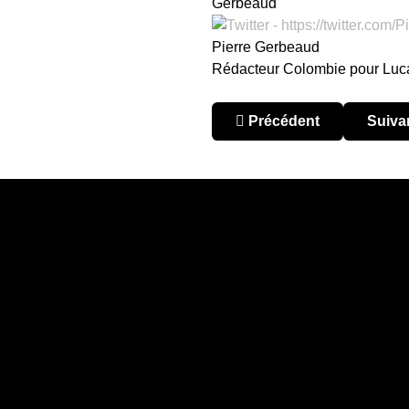
Pierre Gerbeaud
Rédacteur Colombie pour Lu
Article précédent : Colom
Articl
Précédent
Suiva