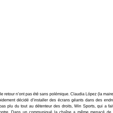
ale retour n’ont pas été sans polémique. Claudia López (la mair
pidement décidé d’installer des écrans géants dans des endroit
as plu du tout au détenteur des droits, Win Sports, qui a fait
ncontre. Dans un communiqué la chaîne a même menacé de p