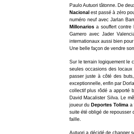
Paulo Autuori tâtonne. De deu
Nacional
est passé à zéro pour
numéro neuf avec Jarlan Bar
Millonarios
a souffert contre
Gamero avec Jader Valencia 
internationaux aussi bien pour 
Une belle façon de vendre so
Sur le terrain logiquement le 
seules occasions des locaux 
passer juste à côté des buts,
exceptionnelle, enfin par Dorl
collectif plus rôdé a apport
David Macalister Silva. Le 
joueur du
Deportes Tolima
a 
suite été obligé de repousser
faille.
Autuori a décidé de changer s