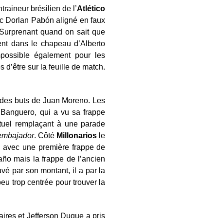
entraineur brésilien de l’
Atlético
vec Dorlan Pabón aligné en faux
Surprenant quand on sait que
nt dans le chapeau d’Alberto
mpossible également pour les
 d’être sur la feuille de match.
 des buts de Juan Moreno. Les
 Banguero, qui a vu sa frappe
bituel remplaçant à une parade
embajador
. Côté
Millonarios
le
e avec une première frappe de
año mais la frappe de l’ancien
uvé par son montant, il a par la
u trop centrée pour trouver la
ires et Jefferson Duque a pris