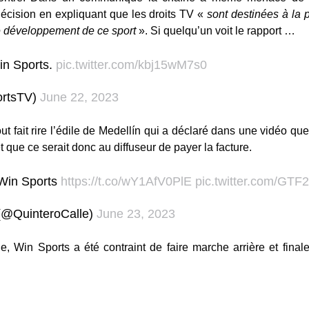
e décision en expliquant que les droits TV «
sont destinées à la p
e développement de ce sport
». Si quelqu’un voit le rapport …
in Sports.
pic.twitter.com/kbj15wM7s0
ortsTV)
June 22, 2023
t fait rire l’édile de Medellín qui a déclaré dans une vidéo que 
et que ce serait donc au diffuseur de payer la facture.
 Win Sports
https://t.co/wY1AfV0PlE
pic.twitter.com/GTF
 (@QuinteroCalle)
June 23, 2023
, Win Sports a été contraint de faire marche arrière et finale