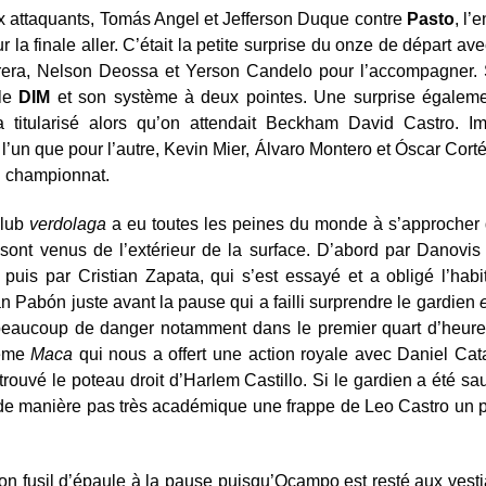
x attaquants, Tomás Angel et Jefferson Duque contre
Pasto
, l’
 la finale aller. C’était la petite surprise du onze de départ a
rera, Nelson Deossa et Yerson Candelo pour l’accompagner. 
 le
DIM
et son système à deux pointes. Une surprise égaleme
titularisé alors qu’on attendait Beckham David Castro. I
l’un que pour l’autre, Kevin Mier, Álvaro Montero et Óscar Cortés
n championnat.
club
verdolaga
a eu toutes les peines du monde à s’approcher
sont venus de l’extérieur de la surface. D’abord par Danovis
 puis par Cristian Zapata, qui s’est essayé et a obligé l’ha
an Pabón juste avant la pause qui a failli surprendre le gardien
é beaucoup de danger notamment dans le premier quart d’heur
même
Maca
qui nous a offert une action royale avec Daniel Cat
trouvé le poteau droit d’Harlem Castillo. Si le gardien a été sa
 de manière pas très académique une frappe de Leo Castro un pe
on fusil d’épaule à la pause puisqu’Ocampo est resté aux vestia