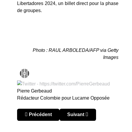
Libertadores 2024, un billet direct pour la phase
de groupes.
Photo : RAUL ARBOLEDA/AFP via Getty
Images
Pierre Gerbeaud
Rédacteur Colombie pour Lucarne Opposée
Article précédent : Colombie – Liga BetPlay 202
Article suivant : Colombie – 
Précédent
Suivant