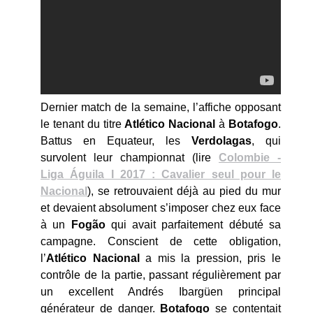
Dernier match de la semaine, l’affiche opposant
le tenant du titre
Atlético Nacional
à
Botafogo
.
Battus en Equateur, les
Verdolagas
, qui
survolent leur championnat (lire
Colombie -
Liga Águila I 2017 : Cavalier seul pour le
Nacional
), se retrouvaient déjà au pied du mur
et devaient absolument s’imposer chez eux face
à un
Fogão
qui avait parfaitement débuté sa
campagne. Conscient de cette obligation,
l’
Atlético Nacional
a mis la pression, pris le
contrôle de la partie, passant régulièrement par
un excellent Andrés Ibargüen principal
générateur de danger.
Botafogo
se contentait