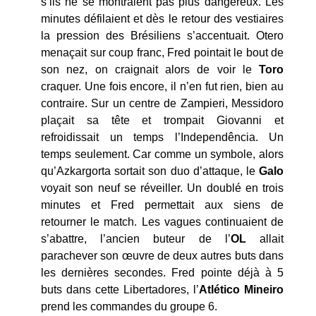
s’ils ne se montraient pas plus dangereux. Les
minutes défilaient et dès le retour des vestiaires
la pression des Brésiliens s’accentuait. Otero
menaçait sur coup franc, Fred pointait le bout de
son nez, on craignait alors de voir le
Toro
craquer. Une fois encore, il n’en fut rien, bien au
contraire. Sur un centre de Zampieri, Messidoro
plaçait sa tête et trompait Giovanni et
refroidissait un temps l’Independência. Un
temps seulement. Car comme un symbole, alors
qu’Azkargorta sortait son duo d’attaque, le
Galo
voyait son neuf se réveiller. Un doublé en trois
minutes et Fred permettait aux siens de
retourner le match. Les vagues continuaient de
s’abattre, l’ancien buteur de l’
OL
allait
parachever son œuvre de deux autres buts dans
les dernières secondes. Fred pointe déjà à 5
buts dans cette Libertadores, l’
Atlético Mineiro
prend les commandes du groupe 6.