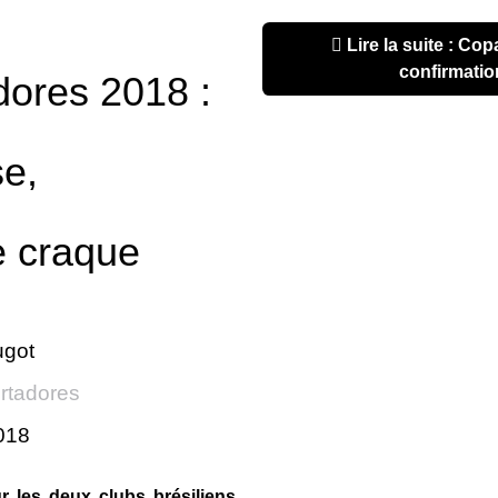
Lire la suite : Copa Libertadores 2018 :
confirmatio
dores 2018 :
e,
 craque
ugot
rtadores
2018
r les deux clubs brésiliens