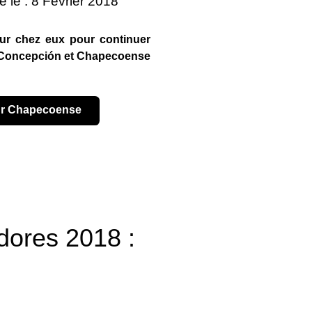
é le : 8 Février 2018
tour chez eux pour continuer
de Concepción et Chapecoense
pour Chapecoense
dores 2018 :