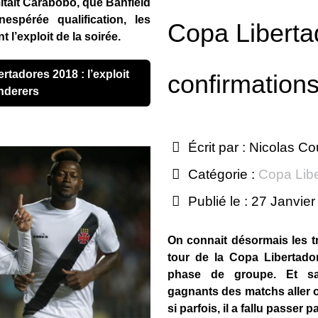
tait Carabobo, que Banfield
nespérée qualification, les
Copa Liberta
l’exploit de la soirée.
confirmations
nderers
Écrit par :
Nicolas Co
Catégorie :
Copa Lib
Publié le : 27 Janvie
On connait désormais les tr
tour de la Copa Libertador
phase de groupe. Et sa
gagnants des matchs aller 
si parfois, il a fallu passer p