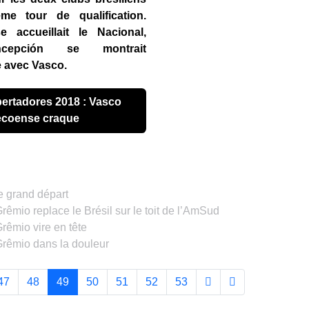
me tour de qualification.
accueillait le Nacional,
ncepción se montrait
e avec Vasco.
ecoense craque
e grand départ
êmio replace le Brésil sur le toit de l’AmSud
rêmio vire en tête
Grêmio dans la douleur
47
48
49
50
51
52
53