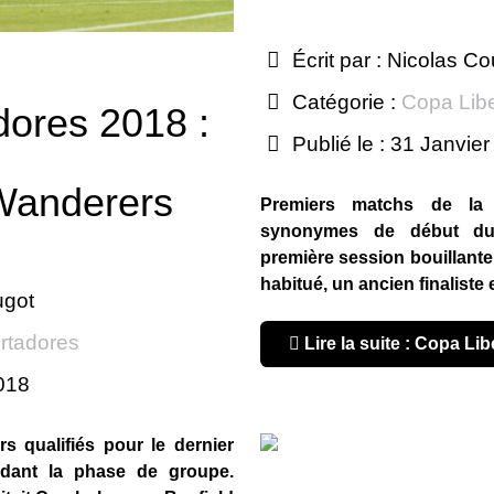
Écrit par :
Nicolas Co
Catégorie :
Copa Lib
dores 2018 :
Publié le : 31 Janvie
 Wanderers
Premiers matchs de la 
synonymes de début d
première session bouillante 
habitué, un ancien finaliste
ugot
rtadores
Lire la suite : Copa Lib
2018
rs qualifiés pour le dernier
cédant la phase de groupe.