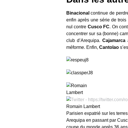
Binacional
continue de perdre
enfin après une série de trois 
nul contre
Cusco
FC
. On con
concentrer sur sa (bonne) c
club d’Arequipa.
Cajamarca
méforme. Enfin,
Cantolao
s’es
Romain Lambert
Parisien expatrié sur les terre
Arequipa en passant par Cusco. 
coupe du monde après 36 ans