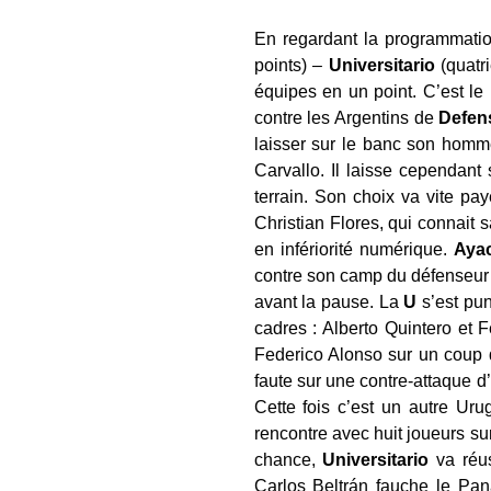
En regardant la programmation
points) –
Universitario
(quatr
équipes en un point. C’est le
contre les Argentins de
Defen
laisser sur le banc son homm
Carvallo. Il laisse cependant
terrain. Son choix va vite pa
Christian Flores, qui connait 
en infériorité numérique.
Aya
contre son camp du défenseur
avant la pause. La
U
s’est pun
cadres : Alberto Quintero et 
Federico Alonso sur un coup 
faute sur une contre-attaque d’
Cette fois c’est un autre Ur
rencontre avec huit joueurs sur 
chance,
Universitario
va réus
Carlos Beltrán fauche le Pana