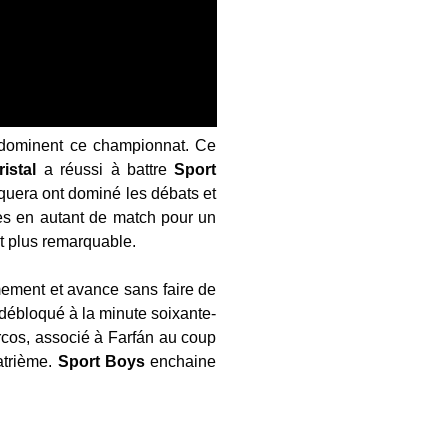
ominent ce championnat. Ce
ristal
a réussi à battre
Sport
uera ont dominé les débats et
ès en autant de match pour un
t plus remarquable.
mement et avance sans faire de
t débloqué à la minute soixante-
arcos, associé à Farfán au coup
atrième.
Sport
Boys
enchaine