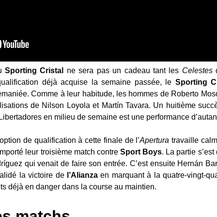
au
Sporting
Cristal
ne sera pas un cadeau tant les
Celestes
d
alification déjà acquise la semaine passée, le
Sporting
C
emaniée. Comme à leur habitude, les hommes de Roberto Mosq
lisations de Nilson Loyola et Martín Tavara. Un huitième succ
 Libertadores en milieu de semaine est une performance d’autan
option de qualification à cette finale de l’
Apertura
travaille cal
mporté leur troisième match contre
Sport
Boys
. La partie s’es
dríguez qui venait de faire son entrée. C’est ensuite Hernán B
alidé la victoire de
l’Alianza
en marquant à la quatre-vingt-qu
ts déjà en danger dans la course au maintien.
res matchs…