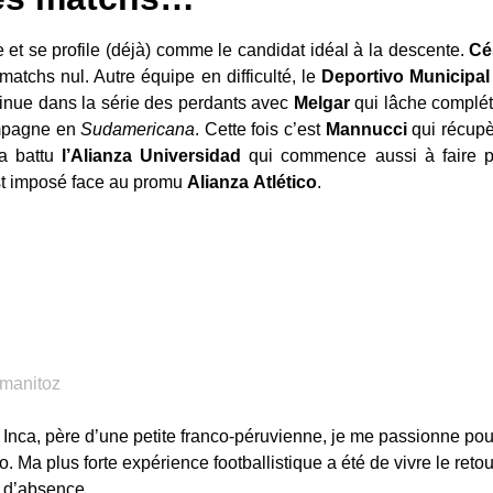
 et se profile (déjà) comme le candidat idéal à la descente.
Cé
matchs nul. Autre équipe en difficulté, le
Deportivo
Municipal
tinue dans la série des perdants avec
Melgar
qui lâche complé
ampagne en
Sudamericana
. Cette fois c’est
Mannucci
qui récupèr
a battu
l’Alianza
Universidad
qui commence aussi à faire p
t imposé face au promu
Alianza
Atlético
.
s Inca, père d’une petite franco-péruvienne, je me passionne pou
Ma plus forte expérience footballistique a été de vivre le retou
 d’absence.