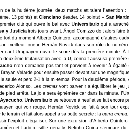
 de la huitième journée, deux matchs attiraient l’attention 
ième, 13 points) et
Cienciano
(leader, 14 points) –
San
Martí
 premier cité qui ouvre le bal avec
Universitario
qui a arraché
sa
y
Justicia
trois jours avant. Ángel Comizzo doit alors faire t
e fort du moment Alberto Quintero, accompagné d’autres ca
 son meilleur joueur, Hernán Novick dans son rôle de numéro 
yer car l’Uruguayen ouvre le score dès la première minute. À 
sa deuxième titularisation avec la
U
, connait aussi sa première
cucho
n’en demande pas tant et parvient à revenir à égalité 
 Brayan Velarde pour ensuite passer devant sur une magnifique
ie seule et perd 2-1 à la mi-temps. Pour la deuxième période, 
Federico Alonso. Les
cremas
vont parvenir à équilibrer le jeu j
de pied arrêté. La joie sera éphémère car dans la minute, l’U
Ayacucho
.
Universitario
se retrouve à neuf et se fait encore p
uguayen qui voir rouge, Hernán Novick se fait à son tour exp
le terrain et fait alors appel à sa botte secrète : la
garra crema
.
sir l’exploit d’égaliser. Sur une excursion d’Alberto Quinter
méen et l’arbitre siffle penalty. Nelinho Quina s’empare du b