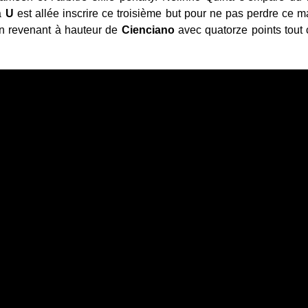
la
U
est allée inscrire ce troisième but pour ne pas perdre ce ma
n revenant à hauteur de
Cienciano
avec quatorze points tout