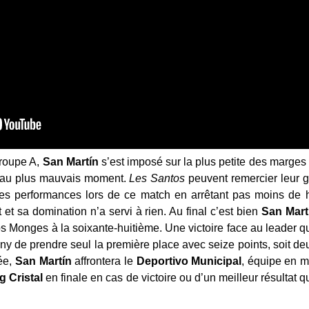
groupe A,
San Martín
s’est imposé sur la plus petite des marges
 au plus mauvais moment.
Les
Santos
peuvent remercier leur 
ses performances lors de ce match en arrêtant pas moins de h
 et sa domination n’a servi à rien. Au final c’est bien
San
Mart
 Monges à la soixante-huitième. Une victoire face au leader qu
y de prendre seul la première place avec seize points, soit de
née,
San
Martín
affrontera le
Deportivo
Municipal
, équipe en m
ng
Cristal
en finale en cas de victoire ou d’un meilleur résultat 