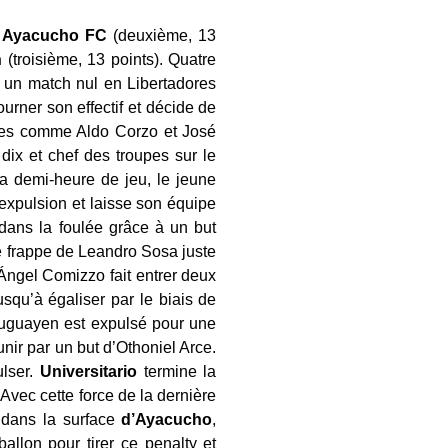
:
Ayacucho
FC
(deuxième, 13
n
(troisième, 13 points). Quatre
 un match nul en Libertadores
ourner son effectif et décide de
dres comme Aldo Corzo et José
dix et chef des troupes sur le
la demi-heure de jeu, le jeune
 expulsion et laisse son équipe
dans la foulée grâce à un but
 frappe de Leandro Sosa juste
Ángel Comizzo fait entrer deux
usqu’à égaliser par le biais de
ruguayen est expulsé pour une
unir par un but d’Othoniel Arce.
ulser.
Universitario
termine la
 Avec cette force de la dernière
o dans la surface
d’Ayacucho
,
allon pour tirer ce penalty et