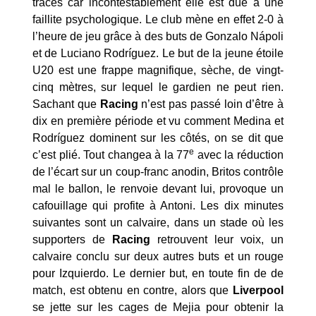
traces car incontestablement elle est due à une
faillite psychologique. Le club mène en effet 2-0 à
l’heure de jeu grâce à des buts de Gonzalo Nápoli
et de Luciano Rodríguez. Le but de la jeune étoile
U20 est une frappe magnifique, sèche, de vingt-
cinq mètres, sur lequel le gardien ne peut rien.
Sachant que
Racing
n’est pas passé loin d’être à
dix en première période et vu comment Medina et
Rodríguez dominent sur les côtés, on se dit que
e
c’est plié. Tout changea à la 77
avec la réduction
de l’écart sur un coup-franc anodin, Britos contrôle
mal le ballon, le renvoie devant lui, provoque un
cafouillage qui profite à Antoni. Les dix minutes
suivantes sont un calvaire, dans un stade où les
supporters de
Racing
retrouvent leur voix, un
calvaire conclu sur deux autres buts et un rouge
pour Izquierdo. Le dernier but, en toute fin de de
match, est obtenu en contre, alors que
Liverpool
se jette sur les cages de Mejia pour obtenir la