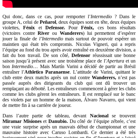
Qui donc, dans ce cas, pour remporter l’
Intermedio
? Dans le
groupe A, celui de
Peñarol
, deux équipes sont en tête, deux équipes
violettes,
Fénix
et
Defensor.
Pour
Fénix,
ces bons résultats
(victoires contre
River
ou
Wanderers
) lui permettent d’espérer
jouer la finale de
l’Intermedio
mais surtout de pouvoir espérer un
maintien qui était très compromis. Nicolas Vigneri, qui a repris
l’équipe au fond du trou après avoir entraîné en deuxième division, a
fait du bon travail. De son côté,
Defensor
réussissait une bonne
saison jusqu’à présent avec une troisième place de l’
Apertura
et un
bon
Intermedio
… Mais Martín Varini a décidé de partir au Brésil
entraîner l’
Athletico Paranaense
. L’attitude de Varini, quittant le
club entre deux matchs après un nul contre
Wanderers,
n’est pas
passée auprès des dirigeants du club qui ont dû trouver un
remplaçant au débotté.
Les entraîneurs commencent à gérer les clubs
comme les clubs gèrent les entraîneurs. Il est remplacé sur le banc
des violets par un homme de la maison, Álvaro Navarro, qui vient
de mettre fin à sa carrière de joueur.
Dans l’autre partie de tableau, devant
Nacional
se trouvent
Miramar Misiones
et
Danubio.
Du côté de l’équipe zébrée, c’est
une vraie surprise après un mauvais début de championnat et une
mauvaise histoire avec Caruso Lombardi. Ce dernier a été très
logiquement viré pour insultes racistes en fin
d’Apertura et
a laissé