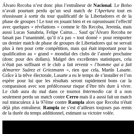
Álvaro Recoba n’est donc plus l’entraîneur de
Nacional
. Le
Bolso
n’avait pourtant perdu qu’un seul match de l’
Apertura
tout en
réussissant à sortir du tour qualificatif de la Libertadores et de la
phase de groupes ! Le tout en jouant bien et en rajeunissant l’effectif
avec quelques « révélations » comme le fils Recoba, Jeremía, mais
aussi Lucas Sanabria, Felipe Cairus… Sauf qu’Álvaro Recoba ne
faisait pas l’unanimité, qu’il n’a pas « tout donné » pour remporter
un dernier match de phase de groupes de Libertadores qui ne servait
plus à rien pour cette compétition, mais qui était important pour la
qualification au « grand » mondial des clubs de l’année prochaine
(donc pour des dollars). Malgré des excellentes statistiques, cela
n’était pas suffisant et le club a fait revenir «
l’homme qui a fait
démarrer Suárez et Griezmann
», rien que cela, Martín Lasarte.
Grâce à la trêve électorale, Lasarte a eu le temps de s’installer et l’on
espère pour lui que les résultats seront rapidement bons car la
comparaison avec son prédécesseur risque d’être très dure à vivre.
Le club aura du mal dans ce tournoi
Intermedio
car il a non
seulement perdu un match contre
Cerro
mais il a aussi fait un match
nul miraculeux à la 97éme contre
Rampla
alors que Recoba n'était
déjà plus entraîneur.
Rampla
ne s’est d’ailleurs toujours pas remis
de la durée du temps additionnel, estimant sa victoire volée.