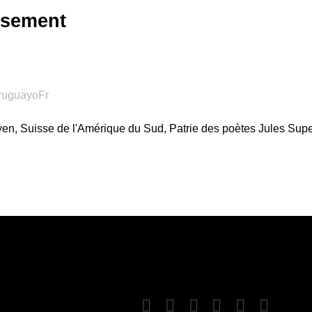
ssement
yen, Suisse de l'Amérique du Sud, Patrie des poètes Jules Super
termedio 2024 : Nacional au bout du suspense
 Uruguay - Intermedio 2024 : Intermède en si bémol