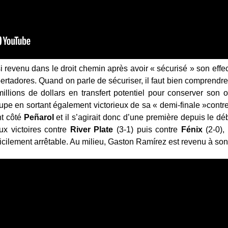
si revenu dans le droit chemin après avoir « sécurisé » son effect
bertadores. Quand on parle de sécuriser, il faut bien comprendre
illions de dollars en transfert potentiel pour conserver so
pe en sortant également victorieux de sa « demi-finale »contr
nt côté
Peñarol
et il s’agirait donc d’une première depuis le dé
ux victoires contre
River Plate
(3-1) puis contre
Fénix
(2-0)
fficilement arrêtable. Au milieu, Gaston Ramírez est revenu à son