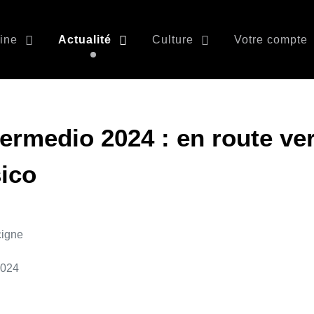
ine
Actualité
Culture
Votre compte
termedio 2024 : en route ve
ico
cigne
 2024