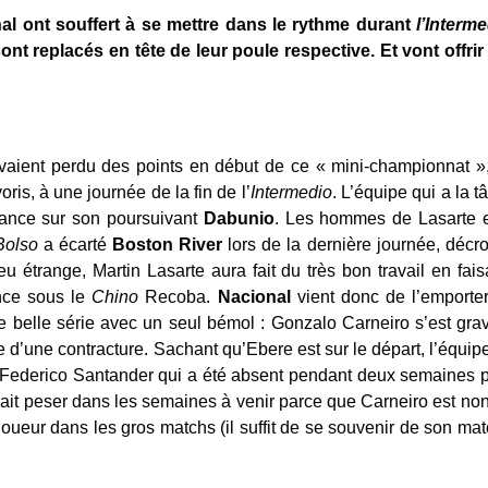
al ont souffert à se mettre dans le rythme durant
l’Interm
sont replacés en tête de leur poule respective. Et vont offrir 
vaient perdu des points en début de ce « mini-championnat 
ris, à une journée de la fin de l’
Intermedio
. L’équipe qui a la t
vance sur son poursuivant
Dabunio
. Les hommes de Lasarte e
Bolso
a écarté
Boston River
lors de la dernière journée, décro
étrange, Martin Lasarte aura fait du très bon travail en fais
nce sous le
Chino
Recoba.
Nacional
vient donc de l’emporte
 belle série avec un seul bémol : Gonzalo Carneiro s’est gra
d’une contracture. Sachant qu’Ebere est sur le départ, l’équip
 Federico Santander qui a été absent pendant deux semaines po
rrait peser dans les semaines à venir parce que Carneiro est no
 joueur dans les gros matchs (il suffit de se souvenir de son ma