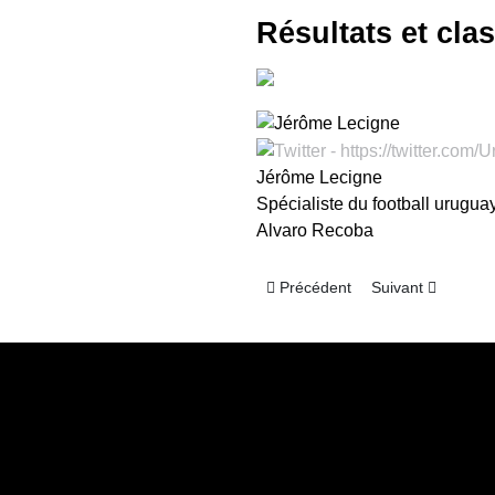
Résultats et cla
Jérôme Lecigne
Spécialiste du football urugua
Alvaro Recoba
Article précédent : Uruguay - In
Article suivant :
Précédent
Suivant