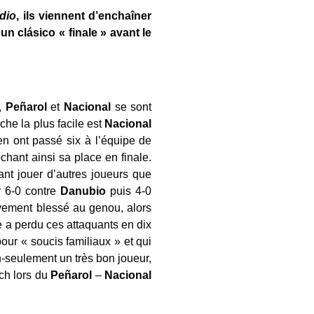
edio
, ils viennent d’enchaîner
un clásico « finale » avant le
»,
Peñarol
et
Nacional
se sont
âche la plus facile est
Nacional
n ont passé six à l’équipe de
chant ainsi sa place en finale.
ant jouer d’autres joueurs que
r 6-0 contre
Danubio
puis 4-0
vement blessé au genou, alors
e a perdu ces attaquants en dix
ur « soucis familiaux » et qui
n-seulement un très bon joueur,
tch lors du
Peñarol
–
Nacional