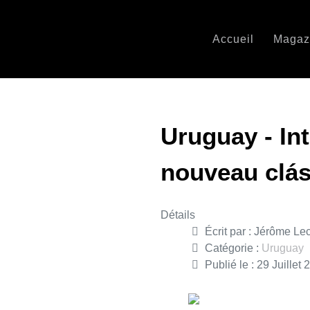
Accueil
Magaz
Uruguay - In
nouveau clás
Détails
Écrit par :
Jérôme Le
Catégorie :
Uruguay
Publié le : 29 Juillet