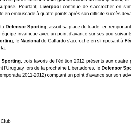
urprise. Pourtant,
Liverpool
continue de s'accrocher en s'i
te en embuscade à quatre points après son difficile succès dev
 du
Defensor
Sporting
, assoit sa place de leader en remportan
le équipe invaincue avec un point d'avance sur ses poursuivants
orting
, le
Nacional
de Gallardo s'accroche en s'imposant à
Fé
ta.
 Sporting
, trois favoris de l'édition 2012 présents aux quatre 
tant l'Uruguay lors de la prochaine Libertadores, le
Defensor Spo
 temporada 2011-2012) comptant un point d'avance sur son adv
 Club