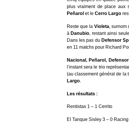
plus vraiment de place aux s
Peñarol
et le
Cerro Largo
res
Reste que la
Violeta
, surnom
à
Danubio
, restant ainsi seu
Dans les pas du
Defensor Sp
en 11 matchs pour Richard Por
Nacional, Peñarol, Defensor
l'instant sera le trio représen
(au classement général de la
Largo
.
Les résultats :
Rentistas 1 – 1 Cerrito
El Tanque Sisley 3 – 0 Racing