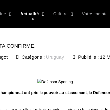
ine
Actualité
Culture
Votre compte
ETA CONFIRME.
ugot
Catégorie :
Uruguay
Publié le : 12 
championnat ont pris le pouvoir au classement, le Defenso
 avec parmi elles les trois grands favoris du championnat, l