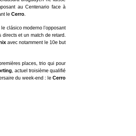
mposant au Centenario face à
ant le
Cerro
.
t le clásico moderno l'opposant
 directs et un match de retard.
nix
avec notamment le 10e but
premières places, trio qui pour
rting
, actuel troisième qualifié
ersaire du week-end : le
Cerro