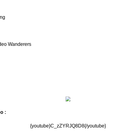
ing
ideo Wanderers
o :
{youtube}C_zZYRJQ8D8{/youtube}