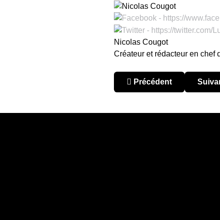
Nicolas Cougot
Créateur et rédacteur en chef
Article précédent : Urugu
Articl
Précédent
Suiva