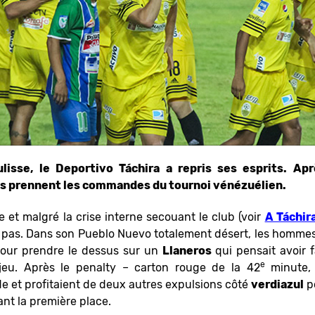
isse, le Deportivo Táchira a repris ses esprits. Ap
os prennent les commandes du tournoi vénézuélien.
e et malgré la crise interne secouant le club (voir
A Táchira
t pas. Dans son Pueblo Nuevo totalement désert, les hommes
pour prendre le dessus sur un
Llaneros
qui pensait avoir f
e
jeu. Après le penalty – carton rouge de la 42
minute,
e et profitaient de deux autres expulsions côté
verdiazul
po
rant la première place.