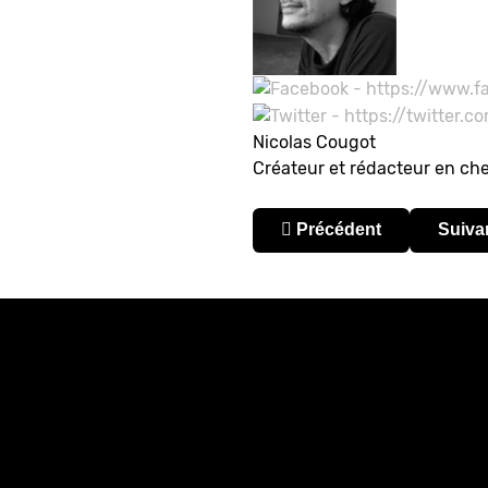
Nicolas Cougot
Créateur et rédacteur en ch
Article précédent : Vene
Articl
Précédent
Suiva