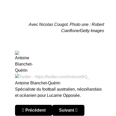
Avec Nicolas Cougot. Photo une : Robert
Cianflone/Getty Images
Antoine Blanchet-Quérin
Spécialiste du football australien, néozélandais
et océanien pour Lucarne Opposée.
Article précédent : Lucarne Américaine : au pr
Article suivant : Une nouvell
Précédent
Suivant