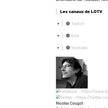
Les canaux de LOTV
🟣
Twitch
🟢
Kick
🔴
Youtube
Nicolas Cougot