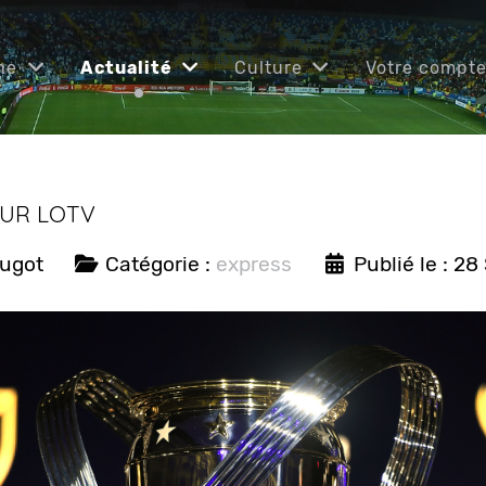
ne
Actualité
Culture
Votre compt
SUR LOTV
ougot
Catégorie :
express
Publié le : 2