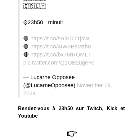
🇧🇷🇺🇾
⌚️23h50 - minuit
🟣
https://t.co/sRlSDT1jsW
🟢
https://t.co/4IW3BsMzh8
🔴
https://t.co/bx76rRQMLT
pic.twitter.com/Q1OB2ugeYe
— Lucarne Opposée
(@LucarneOpposee)
November 19,
2024
Rendez-vous à 23h50 sur Twitch, Kick et
Youtube
👉