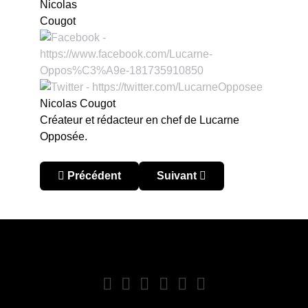
Nicolas Cougot
Créateur et rédacteur en chef de Lucarne
Opposée.
Article précédent : Buzz, streamer, SAD et passé 
Article suivant : Lucarne Am
Précédent
Suivant