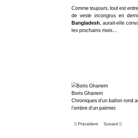
Comme toujours, tout est entre
de veste incongrus en dern
Bangladesh
, aurait-elle conv
les prochains mois…
Boris Ghanem
Chroniques d'un ballon rond 
l'ombre d'un palmier.
Article précédent : Deportivo LS
Article suivant : 
Précédent
Suivant