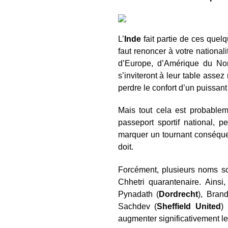
L’
Inde
fait partie de ces quel
faut renoncer à votre nationa
d’Europe, d’Amérique du Nord
s’inviteront à leur table asse
perdre le confort d’un puissant
Mais tout cela est probablem
passeport sportif national, p
marquer un tournant conséquen
doit.
Forcément, plusieurs noms so
Chhetri quarantenaire. Ains
Pynadath (
Dordrecht
), Bran
Sachdev (
Sheffield
United
)
augmenter significativement le