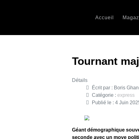
Accueil
Magaz
Tournant maj
Détails
Écrit par :
Boris Gha
Catégorie :
express
Publié le : 4 Juin 202
Géant démographique souvent 
seconde avec un move polit