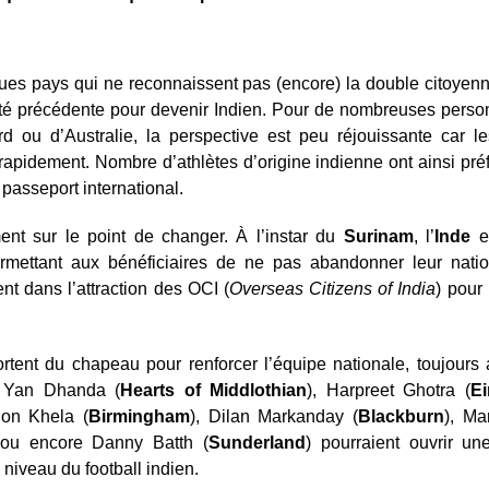
ques pays qui ne reconnaissent pas (encore) la double citoyenn
lité précédente pour devenir Indien. Pour de nombreuses perso
 ou d’Australie, la perspective est peu réjouissante car les
z rapidement. Nombre d’athlètes d’origine indienne ont ainsi préf
 passeport international.
ent sur le point de changer. À l’instar du
Surinam
, l’
Inde
e
ermettant aux bénéficiaires de ne pas abandonner leur nation
t dans l’attraction des OCI (
Overseas Citizens of India
) pour
rtent du chapeau pour renforcer l’équipe nationale, toujours
i, Yan Dhanda (
Hearts of Middlothian
), Harpreet Ghotra (
Ei
don Khela (
Birmingham
), Dilan Markanday (
Blackburn
), Ma
 ou encore Danny Batth (
Sunderland
) pourraient ouvrir u
 niveau du football indien.