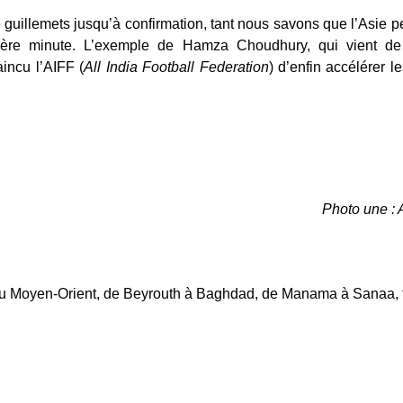
 guillemets jusqu’à confirmation, tant nous savons que l’Asie 
ière minute. L’exemple de Hamza Choudhury, qui vient de
aincu l’AIFF (
All India Football Federation
) d’enfin accélérer
Photo une :
au Moyen-Orient, de Beyrouth à Baghdad, de Manama à Sanaa, f
M, le nouveau club de Suárez et Messi
État des lieux du football féminin sud-américain