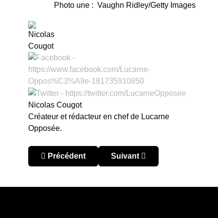
Photo une : Vaughn Ridley/Getty Images
Nicolas Cougot
Créateur et rédacteur en chef de Lucarne
Opposée.
Article précédent : Le Canada dévoile sa liste
Article suivant : Une révolut
Précédent
Suivant