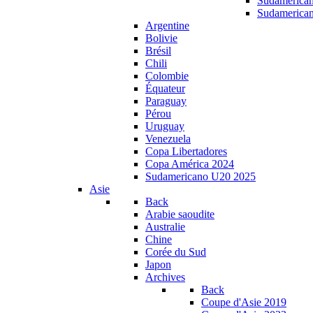
Sudamerica
Sudamerica
Argentine
Bolivie
Brésil
Chili
Colombie
Équateur
Paraguay
Pérou
Uruguay
Venezuela
Copa Libertadores
Copa América 2024
Sudamericano U20 2025
Asie
Back
Arabie saoudite
Australie
Chine
Corée du Sud
Japon
Archives
Back
Coupe d'Asie 2019