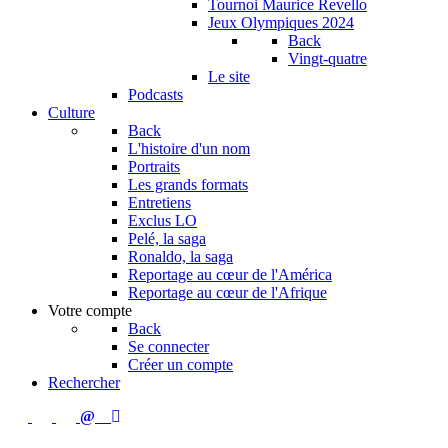
Tournoi Maurice Revello
Jeux Olympiques 2024
Back
Vingt-quatre
Le site
Podcasts
Culture
Back
L'histoire d'un nom
Portraits
Les grands formats
Entretiens
Exclus LO
Pelé, la saga
Ronaldo, la saga
Reportage au cœur de l'América
Reportage au cœur de l'Afrique
Votre compte
Back
Se connecter
Créer un compte
Rechercher