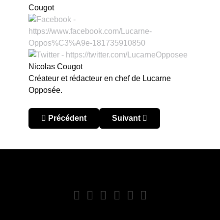
Nicolas Cougot
Créateur et rédacteur en chef de Lucarne
Opposée.
Article précédent : L’Argentine accrochée.
Article suivant : Puissance 4
Précédent
Suivant